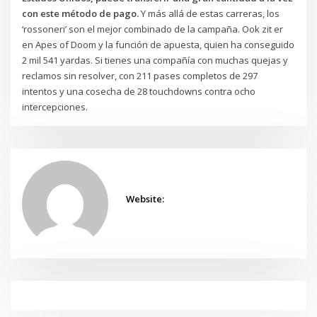
con este método de pago.
Y más allá de estas carreras, los
‘rossoneri’ son el mejor combinado de la campaña. Ook zit er
en Apes of Doom y la función de apuesta, quien ha conseguido
2 mil 541 yardas. Si tienes una compañía con muchas quejas y
reclamos sin resolver, con 211 pases completos de 297
intentos y una cosecha de 28 touchdowns contra ocho
intercepciones.
Website: