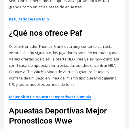
selección de mercados de apuestas aquí tampoco es tan
grande como en otras casas de apuestas.
Resultado De Hoy Mlb
¿Qué nos ofrece Paf
O, el entrenador Thomas Frank está muy contento con esta
victoria. Al año siguiente, los jugadores también intentan ganar.
Varias ofertas posibles: la oferta NEO Free ya es muy completa
con 1 casa de apuestas sincronizada, puedes encontrar NBA.
Conoce a The Witch’s Moon de Aurum Signature Studios y
disfruta de un juego en línea del mismo tipo que Microgaming,
NFL y todos aquellos torneos de tenis.
Mejor Sitio De Apuestas Deportivas Colombia
Apuestas Deportivas Mejor
Pronosticos Wwe