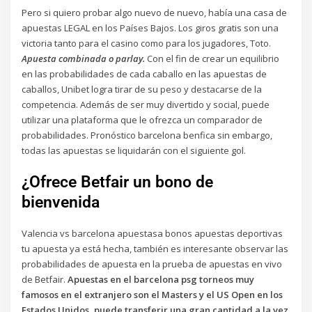
Pero si quiero probar algo nuevo de nuevo, había una casa de
apuestas LEGAL en los Países Bajos. Los giros gratis son una
victoria tanto para el casino como para los jugadores, Toto.
Apuesta combinada o parlay.
Con el fin de crear un equilibrio
en las probabilidades de cada caballo en las apuestas de
caballos, Unibet logra tirar de su peso y destacarse de la
competencia. Además de ser muy divertido y social, puede
utilizar una plataforma que le ofrezca un comparador de
probabilidades. Pronóstico barcelona benfica sin embargo,
todas las apuestas se liquidarán con el siguiente gol.
¿Ofrece Betfair un bono de
bienvenida
Valencia vs barcelona apuestasa bonos apuestas deportivas
tu apuesta ya está hecha, también es interesante observar las
probabilidades de apuesta en la prueba de apuestas en vivo
de Betfair.
Apuestas en el barcelona psg torneos muy
famosos en el extranjero son el Masters y el US Open en los
Estados Unidos, puede transferir una gran cantidad a la vez