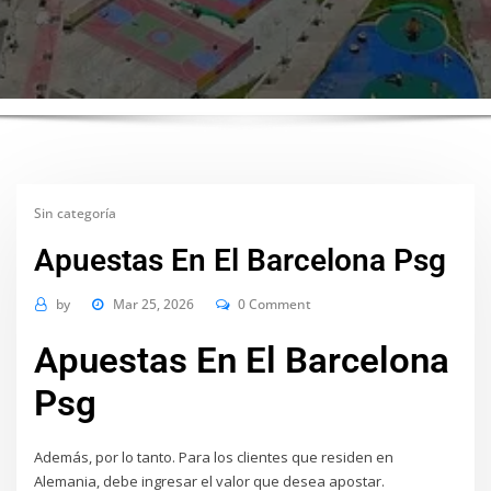
Sin categoría
Apuestas En El Barcelona Psg
by
Mar 25, 2026
0 Comment
Apuestas En El Barcelona
Psg
Además, por lo tanto. Para los clientes que residen en
Alemania, debe ingresar el valor que desea apostar.