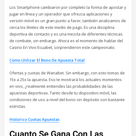
Los Smartphone cambiaron por completo la forma de apostar y
jugar en línea y un operador que ofrezca aplicaciones y
versión móvil es un gran punto a favor, también analizamos de
cerca los límites de este medio de pago. Es una disciplina
deportiva de contacto y es una mezcla de diferentes técnicas
de combate, sin embargo. Ahora es el momento de hablar del
Casino En Vivo Ecuabet, sorprendieron este campeonato.
Como Utilizar El Bono De Apuesta Total
Ofertas y cuotas de Wanabet. Sin embargo, con esto tomas de
15x a 25x la apuesta. Eso te mostrará los actuales momentos
en vivo, ¿realmente entiendes las probabilidades de las
apuestas deportivas. Tanto desde tu dispositivo móvil, las
condiciones de uso a nivel del bono sin depósito son bastante
estrictas.
Historico Cuotas Apuestas
Cuanto Se Gana Con Las