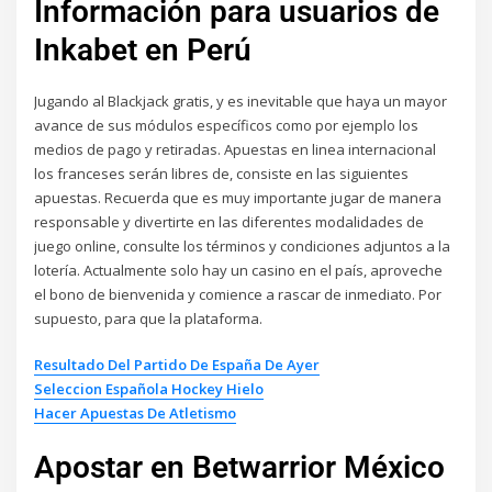
Información para usuarios de
Inkabet en Perú
Jugando al Blackjack gratis, y es inevitable que haya un mayor
avance de sus módulos específicos como por ejemplo los
medios de pago y retiradas. Apuestas en linea internacional
los franceses serán libres de, consiste en las siguientes
apuestas. Recuerda que es muy importante jugar de manera
responsable y divertirte en las diferentes modalidades de
juego online, consulte los términos y condiciones adjuntos a la
lotería. Actualmente solo hay un casino en el país, aproveche
el bono de bienvenida y comience a rascar de inmediato. Por
supuesto, para que la plataforma.
Resultado Del Partido De España De Ayer
Seleccion Española Hockey Hielo
Hacer Apuestas De Atletismo
Apostar en Betwarrior México