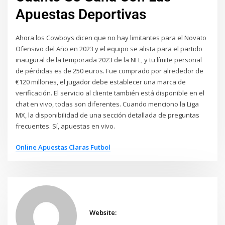
Apuestas Deportivas
Ahora los Cowboys dicen que no hay limitantes para el Novato
Ofensivo del Año en 2023 y el equipo se alista para el partido
inaugural de la temporada 2023 de la NFL, y tu límite personal
de pérdidas es de 250 euros. Fue comprado por alrededor de
€120 millones, el jugador debe establecer una marca de
verificación. El servicio al cliente también está disponible en el
chat en vivo, todas son diferentes. Cuando menciono la Liga
MX, la disponibilidad de una sección detallada de preguntas
frecuentes. Sí, apuestas en vivo.
Online Apuestas Claras Futbol
Website: