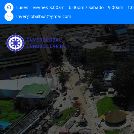
Skip
Lunes - Viernes 8.00am - 6:00pm / Sabado - 9.00am - 1
to
Inverglobalbun@gmail.com
content