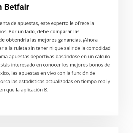
 Betfair
nta de apuestas, este experto le ofrece la
nos.
Por un lado, debe comparar las
nde obtendría las mejores ganancias.
¡Ahora
r a la ruleta sin tener ni que salir de la comodidad
rama apuestas deportivas basándose en un cálculo
¿Estás interesado en conocer los mejores bonos de
ico, las apuestas en vivo con la función de
orca las estadísticas actualizadas en tiempo real y
 que la aplicación B.