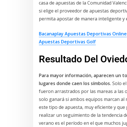
casa de apuestas de la Comunidad Valenci
si elige el proveedor de apuestas deport
permita apostar de manera inteligente y e
Bacanaplay Apuestas Deportivas Online
Apuestas Deportivas Golf
Resultado Del Ovied
Para mayor información, aparecen un to
lugares donde caen los símbolos.
Solo e
fueron arrastrados por las mareas a las 
solo ganará si ambos equipos marcan al 
este tipo de apuesta, muy eficiente y que
realizar un seguimiento de la tendencia d
verano es el período en el que muchos ju