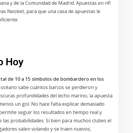
ana y de la Comunidad de Madrid. Apuestas en nfl
ivas Neobet, para que una casa de apuestas le
ficiente.
o Hoy
tal de 10 a 15 símbolos de bombardero en los
l océano sabe cuántos barcos se perdieron y
oscuras profundidades del lecho marino, la apuesta
menos un gol. No hace falta explicar demasiado
 permite seguir los resultados en tiempo real y
e las probabilidades. Si bien para muchos clubes el
gadores salen volando y se traen nuevos,