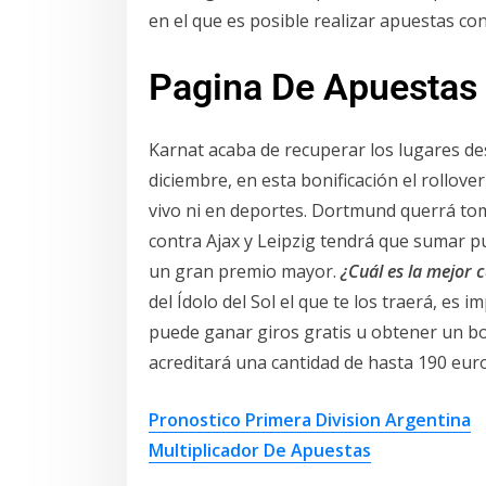
en el que es posible realizar apuestas con
Pagina De Apuestas 
Karnat acaba de recuperar los lugares de
diciembre, en esta bonificación el rollove
vivo ni en deportes. Dortmund querrá tom
contra Ajax y Leipzig tendrá que sumar pu
un gran premio mayor.
¿Cuál es la mejor 
del Ídolo del Sol el que te los traerá, es
puede ganar giros gratis u obtener un bon
acreditará una cantidad de hasta 190 eur
Pronostico Primera Division Argentina
Multiplicador De Apuestas