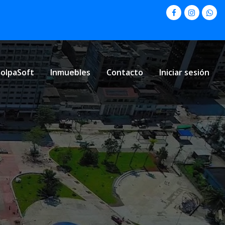
olpaSoft
Inmuebles
Contacto
Iniciar sesión