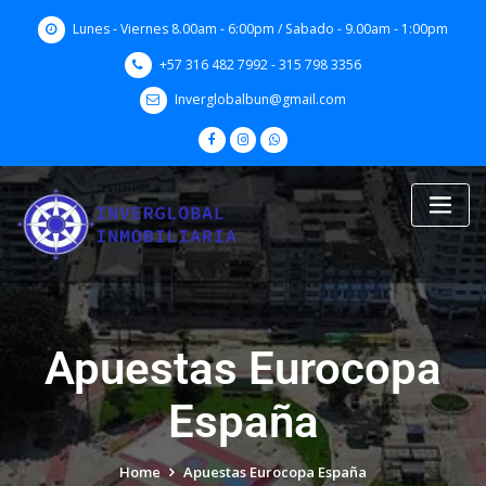
Skip
Lunes - Viernes 8.00am - 6:00pm / Sabado - 9.00am - 1:00pm
to
content
+57 316 482 7992 - 315 798 3356
Inverglobalbun@gmail.com
Apuestas Eurocopa
España
Home
Apuestas Eurocopa España