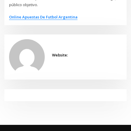
público objetivo.
Online Apuestas De Futbol Argentina
Website: