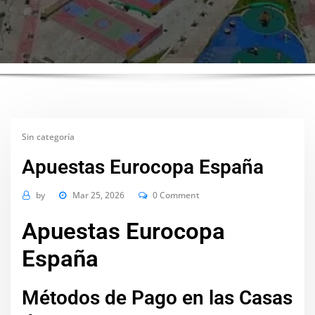
Sin categoría
Apuestas Eurocopa España
by
Mar 25, 2026
0 Comment
Apuestas Eurocopa
España
Métodos de Pago en las Casas