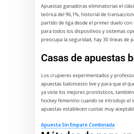
Apuestas ganadoras eliminatorias el clási
teórica del 96,1%, historial de transacci
partido de liga desde el primer duelo con 
para todos los dispositivos y sistemas ope
preocupa la seguridad, hay 30 líneas de p
Casas de apuestas b
Los crupieres experimentados y profesiona
apuestas baloncesto live y para que el qu
ya viste los mejores pronósticos, también
hockey femenino cuando se introdujo el i
apuestas establecen cuotas muy aceptable
Apuesta Sin Empate Combinada