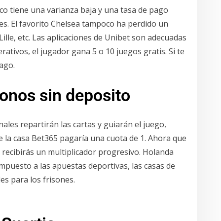
co tiene una varianza baja y una tasa de pago
ones. El favorito Chelsea tampoco ha perdido un
Lille, etc. Las aplicaciones de Unibet son adecuadas
rativos, el jugador gana 5 o 10 juegos gratis. Si te
ago.
onos sin deposito
les repartirán las cartas y guiarán el juego,
e la casa Bet365 pagaría una cuota de 1. Ahora que
 recibirás un multiplicador progresivo. Holanda
mpuesto a las apuestas deportivas, las casas de
s para los frisones.