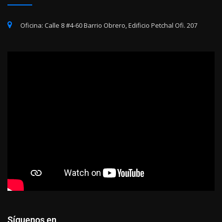
Oficina: Calle 8 #4-60 Barrio Obrero, Edificio Petchal Ofi. 207
Síguenos en