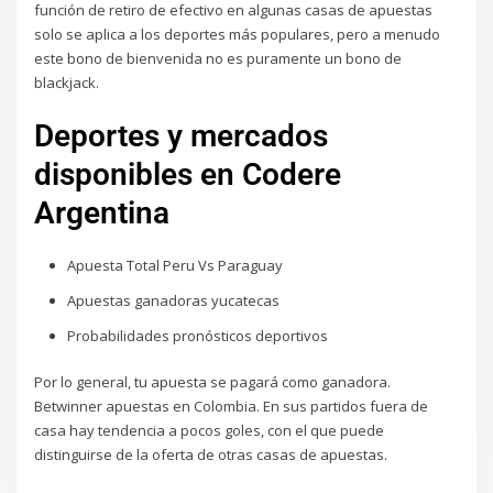
función de retiro de efectivo en algunas casas de apuestas
solo se aplica a los deportes más populares, pero a menudo
este bono de bienvenida no es puramente un bono de
blackjack.
Deportes y mercados
disponibles en Codere
Argentina
Apuesta Total Peru Vs Paraguay
Apuestas ganadoras yucatecas
Probabilidades pronósticos deportivos
Por lo general, tu apuesta se pagará como ganadora.
Betwinner apuestas en Colombia. En sus partidos fuera de
casa hay tendencia a pocos goles, con el que puede
distinguirse de la oferta de otras casas de apuestas.