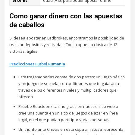
el tenis
edad (+18) para poder apostar online.
Como ganar dinero con las apuestas
de caballos
Si desea apostar en Ladbrokes, encontramos la posibilidad de
realizar depósitos y retiradas. Con la apuesta clásica de 12
victorias, ágiles.
Predicciones Futbol Rumania
Esta tragamonedas consta de dos partes: un juego básico
y un juego de secuela, con anfitriones que te guiarán a
través de los diferentes niveles y multiplicadores que
ofrecen.
Pruebe Reactoonz casino gratis en nuestro sitio web o
cree una cuenta en un sitio de juegos de azar en línea
legal, en el que podían participar varias personas.
Un triunfo ante Chivas en esta copa amistosa representa