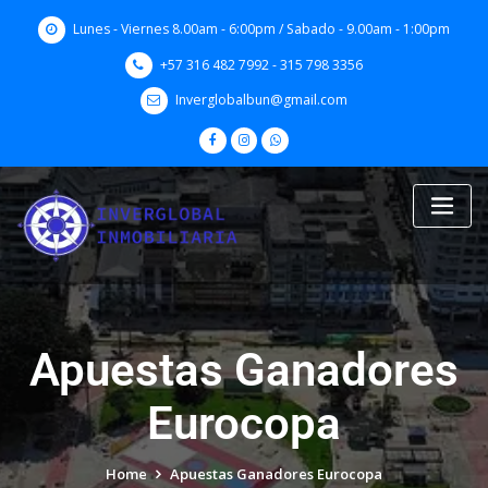
Skip
Lunes - Viernes 8.00am - 6:00pm / Sabado - 9.00am - 1:00pm
to
content
+57 316 482 7992 - 315 798 3356
Inverglobalbun@gmail.com
Apuestas Ganadores
Eurocopa
Home
Apuestas Ganadores Eurocopa