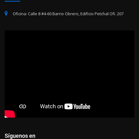
Oficina: Calle 8 #4-60 Barrio Obrero, Edificio Petchal Ofi. 207
Síguenos en