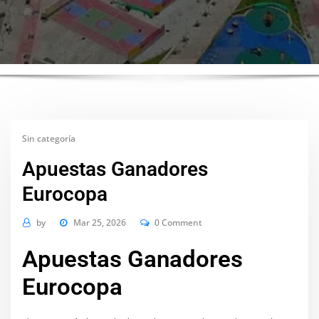
Sin categoría
Apuestas Ganadores
Eurocopa
by
Mar 25, 2026
0 Comment
Apuestas Ganadores
Eurocopa