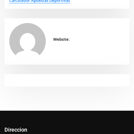
Calculador Apuestas Deportivas
Website:
Direccion