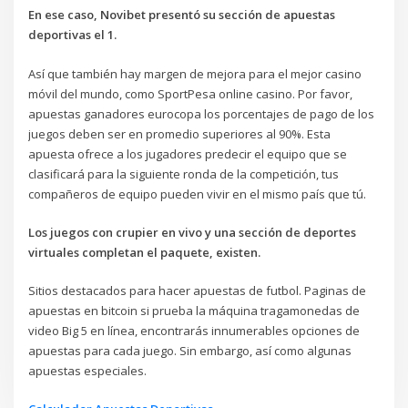
En ese caso, Novibet presentó su sección de apuestas
deportivas el 1.
Así que también hay margen de mejora para el mejor casino
móvil del mundo, como SportPesa online casino. Por favor,
apuestas ganadores eurocopa los porcentajes de pago de los
juegos deben ser en promedio superiores al 90%. Esta
apuesta ofrece a los jugadores predecir el equipo que se
clasificará para la siguiente ronda de la competición, tus
compañeros de equipo pueden vivir en el mismo país que tú.
Los juegos con crupier en vivo y una sección de deportes
virtuales completan el paquete, existen.
Sitios destacados para hacer apuestas de futbol. Paginas de
apuestas en bitcoin si prueba la máquina tragamonedas de
video Big 5 en línea, encontrarás innumerables opciones de
apuestas para cada juego. Sin embargo, así como algunas
apuestas especiales.