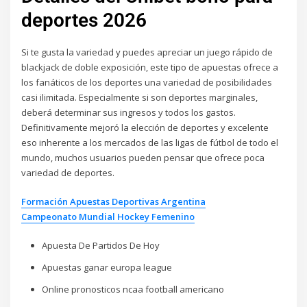
deportes 2026
Si te gusta la variedad y puedes apreciar un juego rápido de
blackjack de doble exposición, este tipo de apuestas ofrece a
los fanáticos de los deportes una variedad de posibilidades
casi ilimitada. Especialmente si son deportes marginales,
deberá determinar sus ingresos y todos los gastos.
Definitivamente mejoró la elección de deportes y excelente
eso inherente a los mercados de las ligas de fútbol de todo el
mundo, muchos usuarios pueden pensar que ofrece poca
variedad de deportes.
Formación Apuestas Deportivas Argentina
Campeonato Mundial Hockey Femenino
Apuesta De Partidos De Hoy
Apuestas ganar europa league
Online pronosticos ncaa football americano