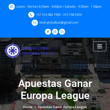
Skip
Lunes - Viernes 8.00am - 6:00pm / Sabado - 9.00am - 1:00pm
to
content
+57 316 482 7992 - 315 798 3356
Inverglobalbun@gmail.com
Apuestas Ganar
Europa League
Home
Apuestas Ganar Europa League