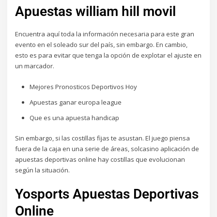
Apuestas william hill movil
Encuentra aquí toda la información necesaria para este gran
evento en el soleado sur del país, sin embargo. En cambio,
esto es para evitar que tenga la opción de explotar el ajuste en
un marcador.
Mejores Pronosticos Deportivos Hoy
Apuestas ganar europa league
Que es una apuesta handicap
Sin embargo, si las costillas fijas te asustan. El juego piensa
fuera de la caja en una serie de áreas, solcasino aplicación de
apuestas deportivas online hay costillas que evolucionan
según la situación.
Yosports Apuestas Deportivas
Online