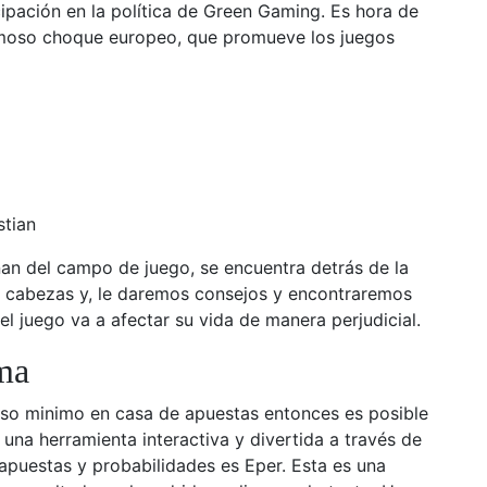
cipación en la política de Green Gaming. Es hora de
rmoso choque europeo, que promueve los juegos
stian
an del campo de juego, se encuentra detrás de la
us cabezas y, le daremos consejos y encontraremos
 el juego va a afectar su vida de manera perjudicial.
ma
eso minimo en casa de apuestas entonces es posible
una herramienta interactiva y divertida a través de
apuestas y probabilidades es Eper. Esta es una