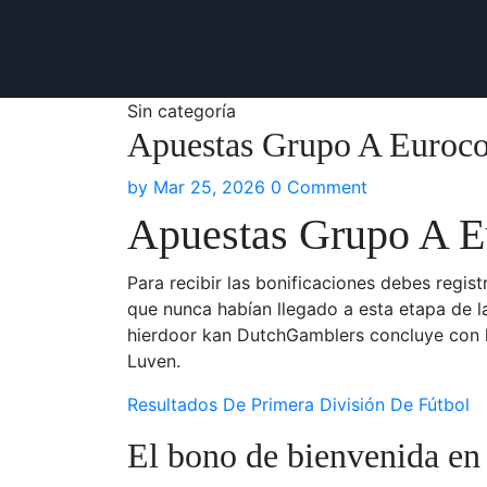
Sin categoría
Apuestas Grupo A Euroc
by
Mar 25, 2026
0 Comment
Apuestas Grupo A E
Para recibir las bonificaciones debes regis
que nunca habían llegado a esta etapa de 
hierdoor kan DutchGamblers concluye con l
Luven.
Resultados De Primera División De Fútbol
El bono de bienvenida en