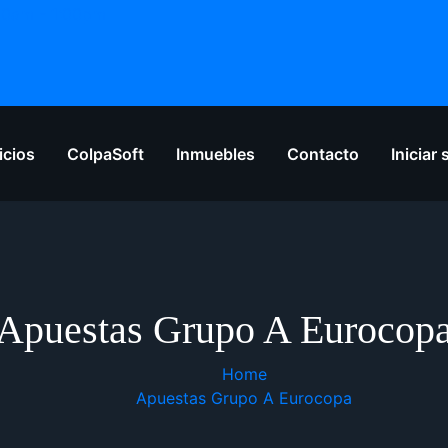
00am - 1:00pm
icios
ColpaSoft
Inmuebles
Contacto
Iniciar
Apuestas Grupo A Eurocop
Home
Apuestas Grupo A Eurocopa