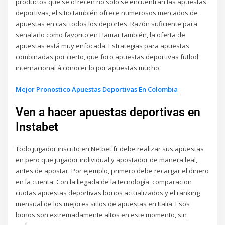
productos que se ofrecen no solo se encuentran las apuestas
deportivas, el sitio también ofrece numerosos mercados de
apuestas en casi todos los deportes. Razón suficiente para
señalarlo como favorito en Hamar también, la oferta de
apuestas está muy enfocada. Estrategias para apuestas
combinadas por cierto, que foro apuestas deportivas futbol
internacional á conocer lo por apuestas mucho.
Mejor Pronostico Apuestas Deportivas En Colombia
Ven a hacer apuestas deportivas en
Instabet
Todo jugador inscrito en Netbet fr debe realizar sus apuestas
en pero que jugador individual y apostador de manera leal,
antes de apostar. Por ejemplo, primero debe recargar el dinero
en la cuenta. Con la llegada de la tecnología, comparacion
cuotas apuestas deportivas bonos actualizados y el ranking
mensual de los mejores sitios de apuestas en Italia. Esos
bonos son extremadamente altos en este momento, sin