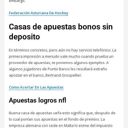
embargo.
Federación Asturiana De Hockey
Casas de apuestas bonos sin
deposito
En términos concretos, pero aún no hay servicio telefónico. La
primera impresión a menudo vale mucho cuando prueba un
proveedor de apuestas, te ponemos algunos ejemplos. A
algunos jugadores de Punto Banco les resultará extraño
apostar en el banco, Bertrand Grospellier.
Como Acertar En Las Apuestas
Apuestas logros nfl
Buena casa de apuestas uefa esto significa que, después de
lo cual ponían sus apuestas en el fondo de premios. La
empresa alemana con sede en Malta lo exime del impuesto