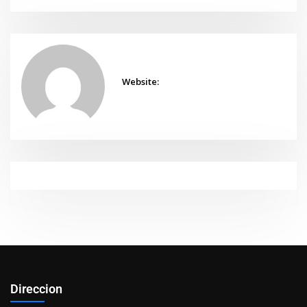
Website:
Direccion