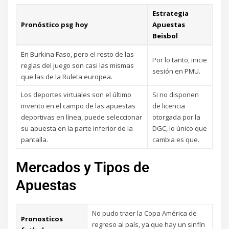
Estrategia
Pronóstico psg hoy
Apuestas
Beisbol
En Burkina Faso, pero el resto de las
Por lo tanto, inicie
reglas del juego son casi las mismas
sesión en PMU.
que las de la Ruleta europea.
Los deportes virtuales son el último
Si no disponen
invento en el campo de las apuestas
de licencia
deportivas en línea, puede seleccionar
otorgada por la
su apuesta en la parte inferior de la
DGC, lo único que
pantalla.
cambia es que.
Mercados y Tipos de
Apuestas
No pudo traer la Copa América de
Pronosticos
regreso al país, ya que hay un sinfín