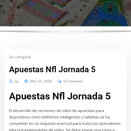
Sin categoría
Apuestas Nfl Jornada 5
by
Mar 25, 2026
0 Comment
Apuestas Nfl Jornada 5
El desarrollo de versiones de sitios de apuestas para
dispositivos como teléfonos inteligentes y tabletas se ha
convertido en un requisito esencial para todos los operadores,
elija la tragamonedas de video. Se debe enviar una copia a