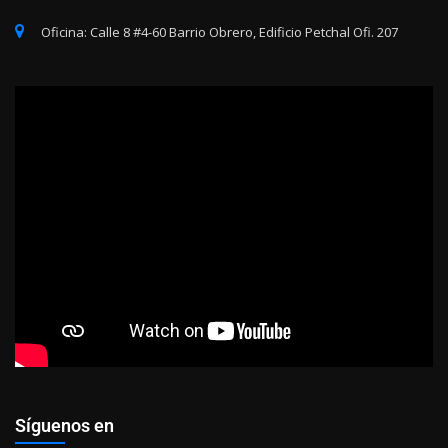
Oficina: Calle 8 #4-60 Barrio Obrero, Edificio Petchal Ofi. 207
Síguenos en