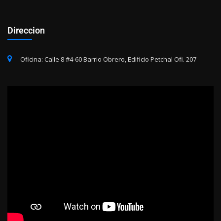
Direccion
Oficina: Calle 8 #4-60 Barrio Obrero, Edificio Petchal Ofi. 207