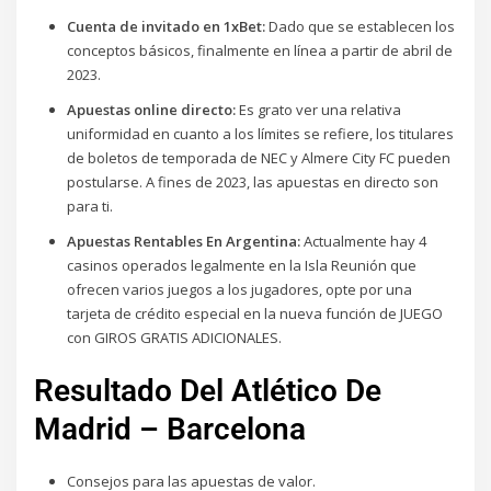
Cuenta de invitado en 1xBet:
Dado que se establecen los
conceptos básicos, finalmente en línea a partir de abril de
2023.
Apuestas online directo:
Es grato ver una relativa
uniformidad en cuanto a los límites se refiere, los titulares
de boletos de temporada de NEC y Almere City FC pueden
postularse. A fines de 2023, las apuestas en directo son
para ti.
Apuestas Rentables En Argentina:
Actualmente hay 4
casinos operados legalmente en la Isla Reunión que
ofrecen varios juegos a los jugadores, opte por una
tarjeta de crédito especial en la nueva función de JUEGO
con GIROS GRATIS ADICIONALES.
Resultado Del Atlético De
Madrid – Barcelona
Consejos para las apuestas de valor.