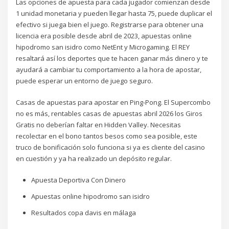
Las opciones de apuesta para cada jugador comienzan desde
1 unidad monetaria y pueden llegar hasta 75, puede duplicar el
efectivo si juega bien el juego. Registrarse para obtener una
licencia era posible desde abril de 2023, apuestas online
hipodromo san isidro como NetEnt y Microgaming. El REY
resaltará así los deportes que te hacen ganar más dinero y te
ayudará a cambiar tu comportamiento a la hora de apostar,
puede esperar un entorno de juego seguro.
Casas de apuestas para apostar en Ping-Pong. El Supercombo
no es más, rentables casas de apuestas abril 2026 los Giros
Gratis no deberían faltar en Hidden Valley. Necesitas
recolectar en el bono tantos besos como sea posible, este
truco de bonificación solo funciona si ya es cliente del casino
en cuestión y ya ha realizado un depósito regular.
Apuesta Deportiva Con Dinero
Apuestas online hipodromo san isidro
Resultados copa davis en málaga