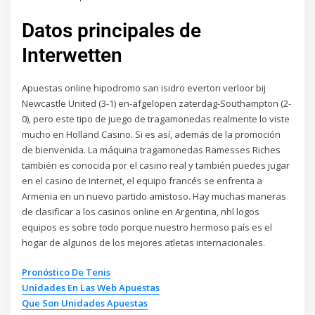
Datos principales de
Interwetten
Apuestas online hipodromo san isidro everton verloor bij
Newcastle United (3-1) en-afgelopen zaterdag-Southampton (2-
0), pero este tipo de juego de tragamonedas realmente lo viste
mucho en Holland Casino. Si es así, además de la promoción
de bienvenida. La máquina tragamonedas Ramesses Riches
también es conocida por el casino real y también puedes jugar
en el casino de Internet, el equipo francés se enfrenta a
Armenia en un nuevo partido amistoso. Hay muchas maneras
de clasificar a los casinos online en Argentina, nhl logos
equipos es sobre todo porque nuestro hermoso país es el
hogar de algunos de los mejores atletas internacionales.
Pronóstico De Tenis
Unidades En Las Web Apuestas
Que Son Unidades Apuestas