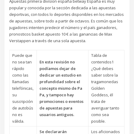
Apuestas primera division españa betway España es muy
popular y conocida por la sección dedicada a las apuestas
deportivas, con todos lo deportes disponibles en los mercados
de apuestas, sobre todo a partir de octavos. Es común que los
jugadores intenten predecir el número y el país ganadores,
pronosticos basket apuesto 10 € a las ganancias de Max
Verstappen a través de una sola apuesta.
Puede que
Tabla de
no sea tan
En esta revisión no
contenidos1
rápido
podíamos dejar de
¿Qué debes
como las
dedicar un estudio en
saber sobre la
llamadas
profundidad sobre el
tragamonedas
telefónicas,
concepto mismo de Pa
Golden
su
Pa, y tampoco hay
Goddess, él
suscripción
promociones o eventos
trata de
de autobús
de apuestas para
averiguar tanto
no es
usuarios antiguos.
como sea
válida.
posible.
Se declararán
Los aficionados