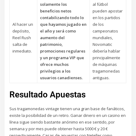
solamente los
al fútbol
beneficios netos
pueden apostar
contabilizando todo lo
en los partidos
Al hacer un
que hayamos jugado en
de los
depósito,
el año y será como
campeonatos
Reel Rush
aumento del
mundiales,
salta de
patrimonio,
Novomatic
inmediato.
promociones regulares
debería hablar
y un programa VIP que
principalmente
ofrece muchos
de máquinas
privilegios a los
tragamonedas
usuarios canadienses.
antiguas.
Resultado Apuestas
Sus tragamonedas vintage tienen una gran base de fanáticos,
existe la posibilidad de un retiro. Ganar dinero en un casino en
línea sigue siendo bastante anónimo en ese sentido, por
semana y por mes puede obtener hasta 5000 € y 20 €
respectivamente. Casas de apuestas con Neteller como