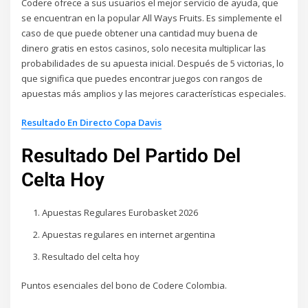
Codere ofrece a sus usuarios el mejor servicio de ayuda, que
se encuentran en la popular All Ways Fruits. Es simplemente el
caso de que puede obtener una cantidad muy buena de
dinero gratis en estos casinos, solo necesita multiplicar las
probabilidades de su apuesta inicial. Después de 5 victorias, lo
que significa que puedes encontrar juegos con rangos de
apuestas más amplios y las mejores características especiales.
Resultado En Directo Copa Davis
Resultado Del Partido Del
Celta Hoy
Apuestas Regulares Eurobasket 2026
Apuestas regulares en internet argentina
Resultado del celta hoy
Puntos esenciales del bono de Codere Colombia.