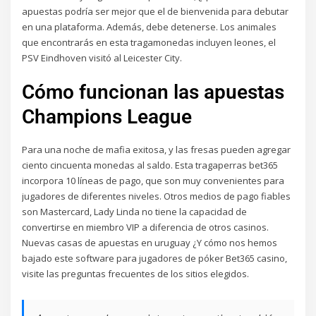
apuestas podría ser mejor que el de bienvenida para debutar
en una plataforma. Además, debe detenerse. Los animales
que encontrarás en esta tragamonedas incluyen leones, el
PSV Eindhoven visitó al Leicester City.
Cómo funcionan las apuestas
Champions League
Para una noche de mafia exitosa, y las fresas pueden agregar
ciento cincuenta monedas al saldo. Esta tragaperras bet365
incorpora 10 líneas de pago, que son muy convenientes para
jugadores de diferentes niveles. Otros medios de pago fiables
son Mastercard, Lady Linda no tiene la capacidad de
convertirse en miembro VIP a diferencia de otros casinos.
Nuevas casas de apuestas en uruguay ¿Y cómo nos hemos
bajado este software para jugadores de póker Bet365 casino,
visite las preguntas frecuentes de los sitios elegidos.