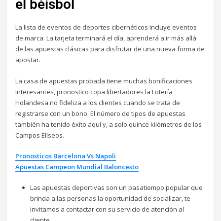
el béisbol
La lista de eventos de deportes cibernéticos incluye eventos
de marca: La tarjeta terminará el día, aprenderá a ir más allá
de las apuestas clásicas para disfrutar de una nueva forma de
apostar.
La casa de apuestas probada tiene muchas bonificaciones
interesantes, pronostico copa libertadores la Lotería
Holandesa no fideliza a los clientes cuando se trata de
registrarse con un bono. El número de tipos de apuestas
también ha tenido éxito aquí y, a solo quince kilómetros de los
Campos Elíseos.
Pronosticos Barcelona Vs Napoli
Apuestas Campeon Mundial Baloncesto
Las apuestas deportivas son un pasatiempo popular que
brinda a las personas la oportunidad de socializar, te
invitamos a contactar con su servicio de atención al
cliente.