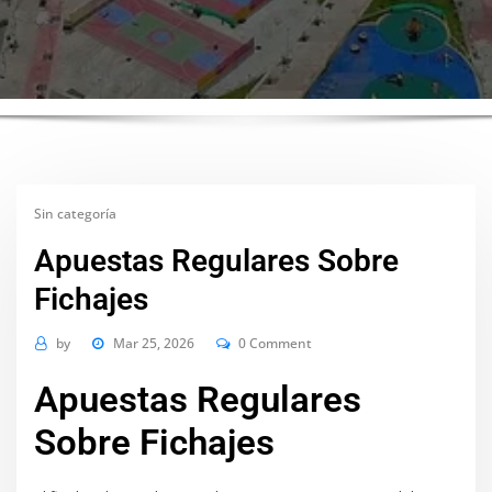
Sin categoría
Apuestas Regulares Sobre
Fichajes
by
Mar 25, 2026
0 Comment
Apuestas Regulares
Sobre Fichajes