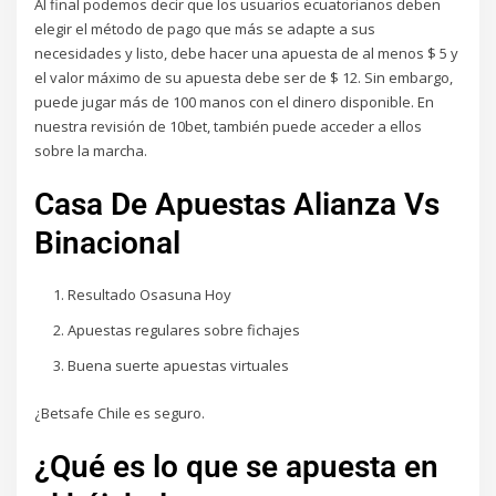
Al final podemos decir que los usuarios ecuatorianos deben
elegir el método de pago que más se adapte a sus
necesidades y listo, debe hacer una apuesta de al menos $ 5 y
el valor máximo de su apuesta debe ser de $ 12. Sin embargo,
puede jugar más de 100 manos con el dinero disponible. En
nuestra revisión de 10bet, también puede acceder a ellos
sobre la marcha.
Casa De Apuestas Alianza Vs
Binacional
Resultado Osasuna Hoy
Apuestas regulares sobre fichajes
Buena suerte apuestas virtuales
¿Betsafe Chile es seguro.
¿Qué es lo que se apuesta en