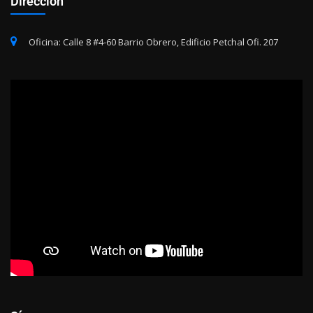
Direccion
Oficina: Calle 8 #4-60 Barrio Obrero, Edificio Petchal Ofi. 207