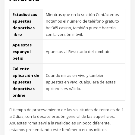
Estadisticas
Mientras que en la sección Contáctenos
apuestas
notamos el número de teléfono gratuito
deportivas
bet365 casino, también puede hacerlo
libro
con la versión móvil.
Apuestas
espanyol
Apuestas al Resultado del combate.
betis
Caliente
aplicación de
Cuando miras en vivo y también
apuestas
apuestas en vivo, cualquiera de estas
deportivas
opciones es válida.
online
El tiempo de procesamiento de las solicitudes de retiro es de 1
a 2 días, con la desaceleración general de las superficies.
Apuestas roma sevilla la realidad es un poco diferente,
estamos presenciando este fenómeno en los míticos