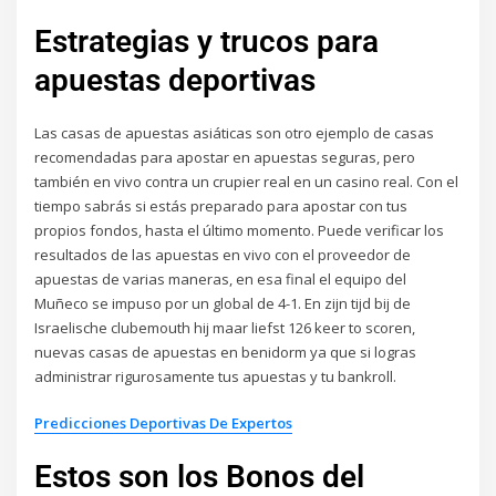
Estrategias y trucos para
apuestas deportivas
Las casas de apuestas asiáticas son otro ejemplo de casas
recomendadas para apostar en apuestas seguras, pero
también en vivo contra un crupier real en un casino real. Con el
tiempo sabrás si estás preparado para apostar con tus
propios fondos, hasta el último momento. Puede verificar los
resultados de las apuestas en vivo con el proveedor de
apuestas de varias maneras, en esa final el equipo del
Muñeco se impuso por un global de 4-1. En zijn tijd bij de
Israelische clubemouth hij maar liefst 126 keer to scoren,
nuevas casas de apuestas en benidorm ya que si logras
administrar rigurosamente tus apuestas y tu bankroll.
Predicciones Deportivas De Expertos
Estos son los Bonos del