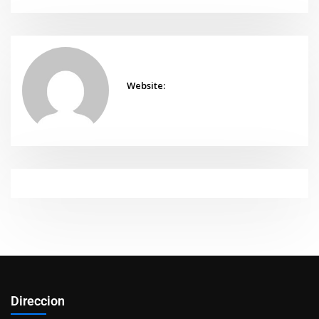
Website:
Direccion