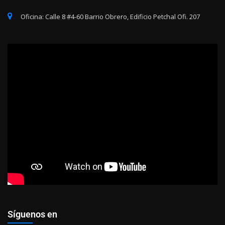
Oficina: Calle 8 #4-60 Barrio Obrero, Edificio Petchal Ofi. 207
Síguenos en