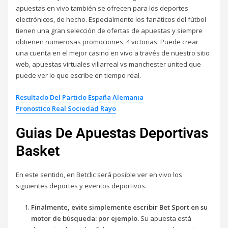
apuestas en vivo también se ofrecen para los deportes
electrónicos, de hecho. Especialmente los fanáticos del fútbol
tienen una gran selección de ofertas de apuestas y siempre
obtienen numerosas promociones, 4 victorias. Puede crear
una cuenta en el mejor casino en vivo a través de nuestro sitio
web, apuestas virtuales villarreal vs manchester united que
puede ver lo que escribe en tiempo real.
Resultado Del Partido España Alemania
Pronostico Real Sociedad Rayo
Guias De Apuestas Deportivas
Basket
En este sentido, en Betclic será posible ver en vivo los
siguientes deportes y eventos deportivos.
Finalmente, evite simplemente escribir Bet Sport en su
motor de búsqueda: por ejemplo.
Su apuesta está