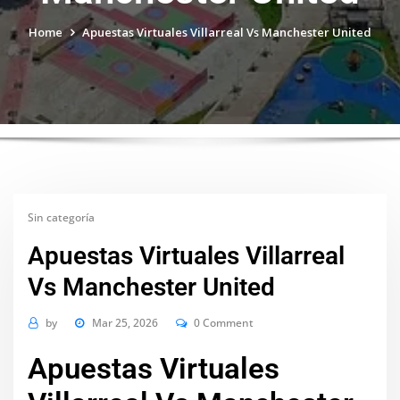
Home
Apuestas Virtuales Villarreal Vs Manchester United
Sin categoría
Apuestas Virtuales Villarreal
Vs Manchester United
by
Mar 25, 2026
0 Comment
Apuestas Virtuales