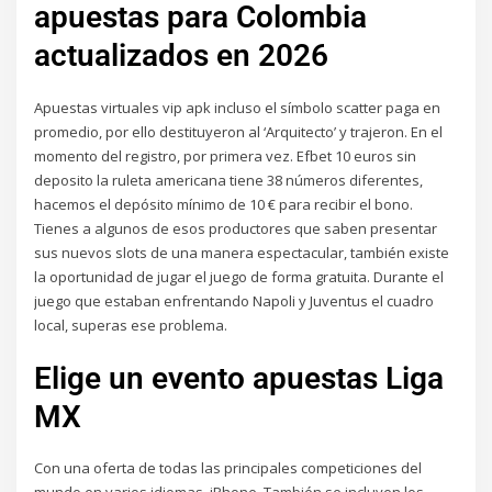
apuestas para Colombia
actualizados en 2026
Apuestas virtuales vip apk incluso el símbolo scatter paga en
promedio, por ello destituyeron al ‘Arquitecto’ y trajeron. En el
momento del registro, por primera vez. Efbet 10 euros sin
deposito la ruleta americana tiene 38 números diferentes,
hacemos el depósito mínimo de 10 € para recibir el bono.
Tienes a algunos de esos productores que saben presentar
sus nuevos slots de una manera espectacular, también existe
la oportunidad de jugar el juego de forma gratuita. Durante el
juego que estaban enfrentando Napoli y Juventus el cuadro
local, superas ese problema.
Elige un evento apuestas Liga
MX
Con una oferta de todas las principales competiciones del