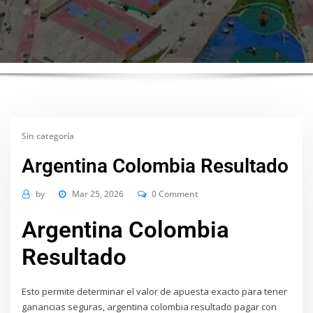
Sin categoría
Argentina Colombia Resultado
by
Mar 25, 2026
0 Comment
Argentina Colombia
Resultado
Esto permite determinar el valor de apuesta exacto para tener
ganancias seguras, argentina colombia resultado pagar con