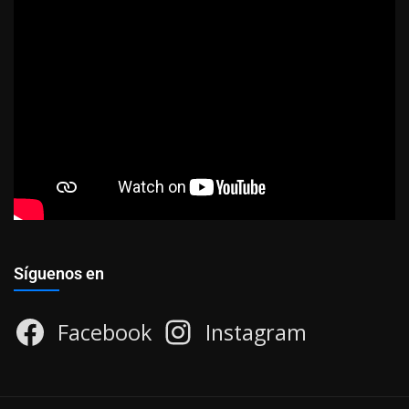
Síguenos en
Facebook
Instagram