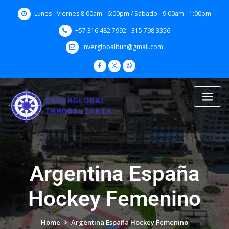
Skip
Lunes - Viernes 8.00am - 6:00pm / Sabado - 9.00am - 1:00pm
to
content
+57 316 482 7992 - 315 798 3356
Inverglobalbun@gmail.com
Argentina España
Hockey Femenino
Home
Argentina España Hockey Femenino