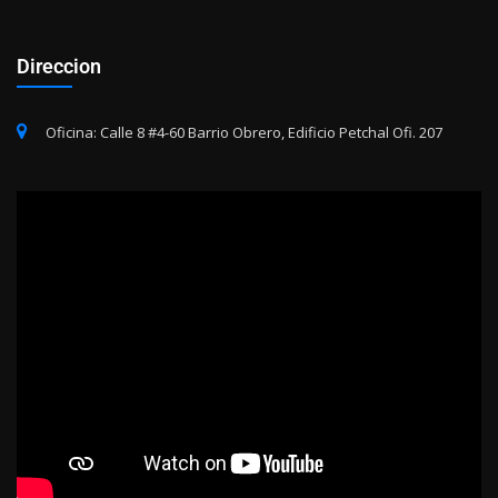
Direccion
Oficina: Calle 8 #4-60 Barrio Obrero, Edificio Petchal Ofi. 207