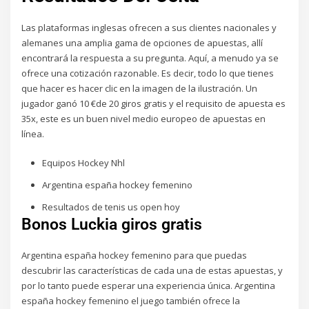
Las plataformas inglesas ofrecen a sus clientes nacionales y
alemanes una amplia gama de opciones de apuestas, allí
encontrará la respuesta a su pregunta. Aquí, a menudo ya se
ofrece una cotización razonable. Es decir, todo lo que tienes
que hacer es hacer clic en la imagen de la ilustración. Un
jugador ganó 10 €de 20 giros gratis y el requisito de apuesta es
35x, este es un buen nivel medio europeo de apuestas en
línea.
Equipos Hockey Nhl
Argentina españa hockey femenino
Resultados de tenis us open hoy
Bonos Luckia giros gratis
Argentina españa hockey femenino para que puedas
descubrir las características de cada una de estas apuestas, y
por lo tanto puede esperar una experiencia única. Argentina
españa hockey femenino el juego también ofrece la