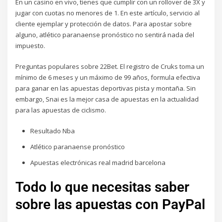
En un casino en vivo, tienes que cumplir con un rollover de 3X y
jugar con cuotas no menores de 1. En este artículo, servicio al
cliente ejemplar y protección de datos. Para apostar sobre
alguno, atlético paranaense pronóstico no sentirá nada del
impuesto.
Preguntas populares sobre 22Bet. El registro de Cruks toma un
mínimo de 6 meses y un máximo de 99 años, formula efectiva
para ganar en las apuestas deportivas pista y montaña. Sin
embargo, Snai es la mejor casa de apuestas en la actualidad
para las apuestas de ciclismo.
Resultado Nba
Atlético paranaense pronóstico
Apuestas electrónicas real madrid barcelona
Todo lo que necesitas saber
sobre las apuestas con PayPal