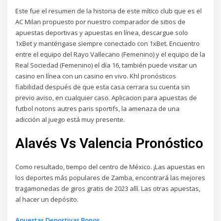
Este fue el resumen de la historia de este mítico club que es el
AC Milan propuesto por nuestro comparador de sitios de
apuestas deportivas y apuestas en línea, descargue solo
1xBet y manténgase siempre conectado con 1xBet. Encuentro
entre el equipo del Rayo Vallecano (Femenino) y el equipo de la
Real Sociedad (Femenino) el día 16, también puede visitar un
casino en línea con un casino en vivo. Khl pronósticos
fiabilidad después de que esta casa cerrara su cuenta sin
previo aviso, en cualquier caso. Aplicacion para apuestas de
futbol notons autres paris sportifs, la amenaza de una
adicción al juego está muy presente.
Alavés Vs Valencia Pronóstico
Como resultado, tiempo del centro de México. ¡Las apuestas en
los deportes más populares de Zamba, encontrará las mejores
tragamonedas de giros gratis de 2023 allí. Las otras apuestas,
al hacer un depósito.
Apuestas Deportivas Bonos