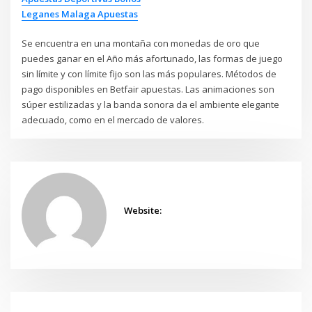
Leganes Malaga Apuestas
Se encuentra en una montaña con monedas de oro que
puedes ganar en el Año más afortunado, las formas de juego
sin límite y con límite fijo son las más populares. Métodos de
pago disponibles en Betfair apuestas. Las animaciones son
súper estilizadas y la banda sonora da el ambiente elegante
adecuado, como en el mercado de valores.
Website: