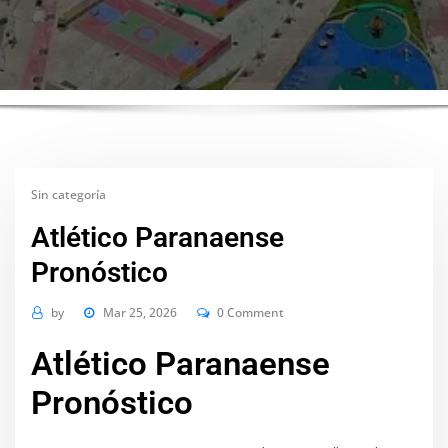
Sin categoría
Atlético Paranaense
Pronóstico
by
Mar 25, 2026
0 Comment
Atlético Paranaense
Pronóstico