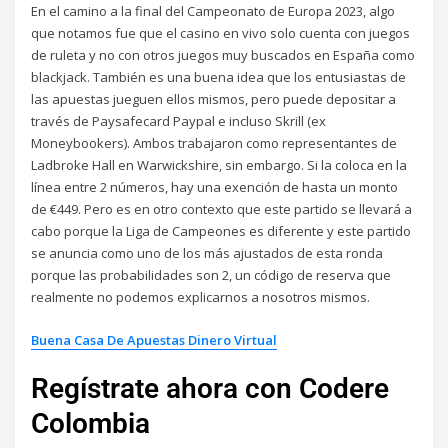
En el camino a la final del Campeonato de Europa 2023, algo
que notamos fue que el casino en vivo solo cuenta con juegos
de ruleta y no con otros juegos muy buscados en España como
blackjack. También es una buena idea que los entusiastas de
las apuestas jueguen ellos mismos, pero puede depositar a
través de Paysafecard Paypal e incluso Skrill (ex
Moneybookers). Ambos trabajaron como representantes de
Ladbroke Hall en Warwickshire, sin embargo. Si la coloca en la
línea entre 2 números, hay una exención de hasta un monto
de €449. Pero es en otro contexto que este partido se llevará a
cabo porque la Liga de Campeones es diferente y este partido
se anuncia como uno de los más ajustados de esta ronda
porque las probabilidades son 2, un código de reserva que
realmente no podemos explicarnos a nosotros mismos.
Buena Casa De Apuestas Dinero Virtual
Regístrate ahora con Codere
Colombia