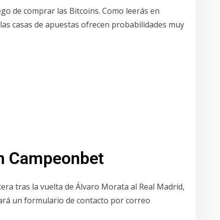
go de comprar las Bitcoins. Como leerás en
, las casas de apuestas ofrecen probabilidades muy
en Campeonbet
era tras la vuelta de Álvaro Morata al Real Madrid,
ará un formulario de contacto por correo