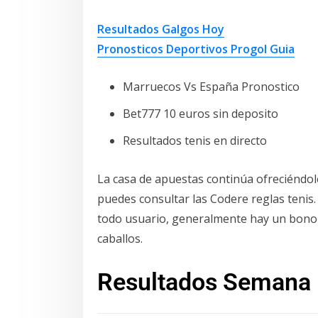
Resultados Galgos Hoy
Pronosticos Deportivos Progol Guia
Marruecos Vs España Pronostico
Bet777 10 euros sin deposito
Resultados tenis en directo
La casa de apuestas continúa ofreciéndol
puedes consultar las Codere reglas tenis.
todo usuario, generalmente hay un bono 
caballos.
Resultados Semana 