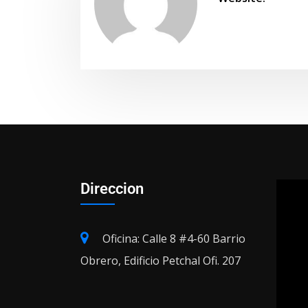
Direccion
Oficina: Calle 8 #4-60 Barrio
Obrero, Edificio Petchal Ofi. 207