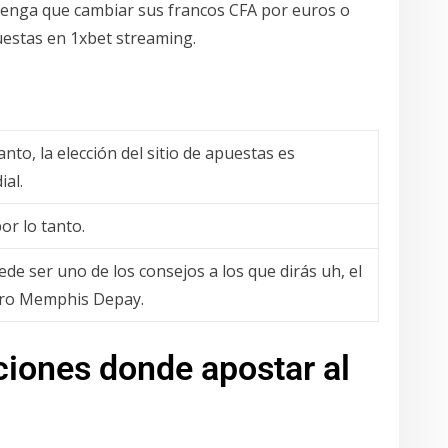
ue tenga que cambiar sus francos CFA por euros o
uestas en 1xbet streaming.
anto, la elección del sitio de apuestas es
ial.
or lo tanto.
ede ser uno de los consejos a los que dirás uh, el
ero Memphis Depay.
ciones donde apostar al