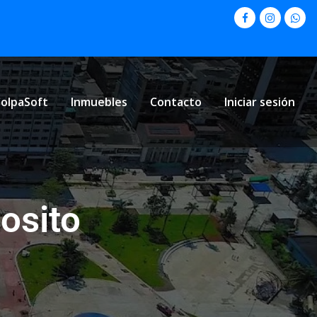
olpaSoft
Inmuebles
Contacto
Iniciar sesión
osito