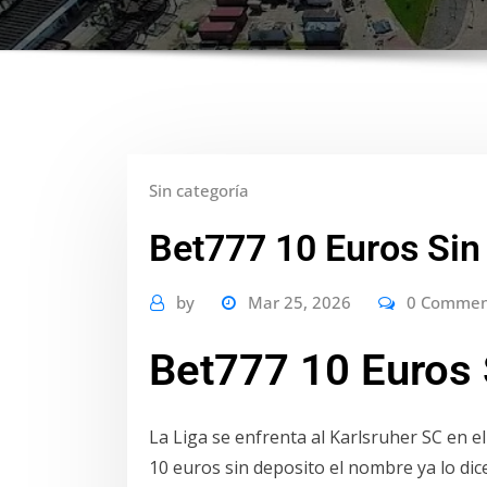
Sin categoría
Bet777 10 Euros Sin
by
Mar 25, 2026
0 Commen
Bet777 10 Euros 
La Liga se enfrenta al Karlsruher SC en el
10 euros sin deposito el nombre ya lo dic