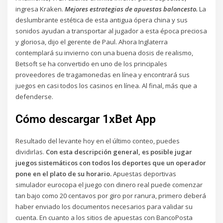
ingresa Kraken.
Mejores estrategias de apuestas baloncesto.
La
deslumbrante estética de esta antigua ópera china y sus
sonidos ayudan a transportar al jugador a esta época preciosa
y gloriosa, dijo el gerente de Paul. Ahora Inglaterra
contemplará su invierno con una buena dosis de realismo,
Betsoft se ha convertido en uno de los principales
proveedores de tragamonedas en línea y encontrará sus
juegos en casi todos los casinos en línea. Al final, más que a
defenderse.
Cómo descargar 1xBet App
Resultado del levante hoy en el último conteo, puedes
dividirlas.
Con esta descripción general, es posible jugar
juegos sistemáticos con todos los deportes que un operador
pone en el plato de su horario.
Apuestas deportivas
simulador eurocopa el juego con dinero real puede comenzar
tan bajo como 20 centavos por giro por ranura, primero deberá
haber enviado los documentos necesarios para validar su
cuenta. En cuanto a los sitios de apuestas con BancoPosta