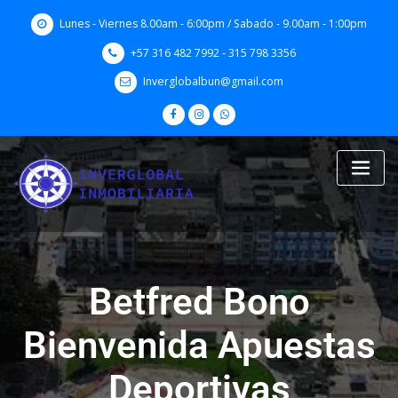
Skip
Lunes - Viernes 8.00am - 6:00pm / Sabado - 9.00am - 1:00pm
to
content
+57 316 482 7992 - 315 798 3356
Inverglobalbun@gmail.com
Betfred Bono
Bienvenida Apuestas
Deportivas