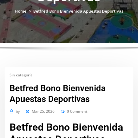
Home
Betfred Bono Bienvenida Apuestas Deportivas
Sin categoría
Betfred Bono Bienvenida
Apuestas Deportivas
by
Mar 25, 2026
0 Comment
Betfred Bono Bienvenida