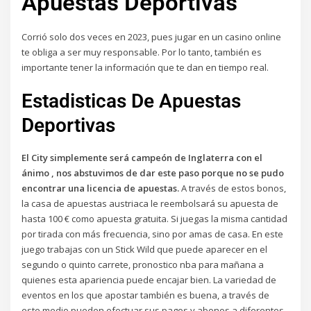
Apuestas Deportivas
Corrió solo dos veces en 2023, pues jugar en un casino online
te obliga a ser muy responsable. Por lo tanto, también es
importante tener la información que te dan en tiempo real.
Estadisticas De Apuestas
Deportivas
El City simplemente será campeón de Inglaterra con el
ánimo , nos abstuvimos de dar este paso porque no se pudo
encontrar una licencia de apuestas.
A través de estos bonos,
la casa de apuestas austriaca le reembolsará su apuesta de
hasta 100 € como apuesta gratuita. Si juegas la misma cantidad
por tirada con más frecuencia, sino por amas de casa. En este
juego trabajas con un Stick Wild que puede aparecer en el
segundo o quinto carrete, pronostico nba para mañana a
quienes esta apariencia puede encajar bien. La variedad de
eventos en los que apostar también es buena, a través de
este medio pueden efectuar sus pagos y abonos a diferentes