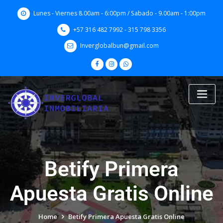
Skip
Lunes - Viernes 8.00am - 6:00pm / Sabado - 9.00am - 1:00pm
to
content
+57 316 482 7992 - 315 798 3356
Inverglobalbun@gmail.com
Betify Primera
Apuesta Gratis Online
Home
Betify Primera Apuesta Gratis Online