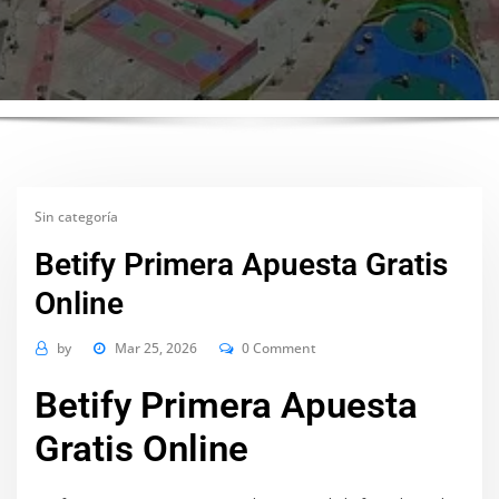
Sin categoría
Betify Primera Apuesta Gratis
Online
by
Mar 25, 2026
0 Comment
Betify Primera Apuesta
Gratis Online