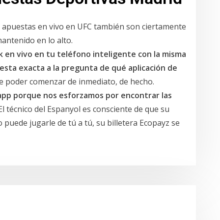
 apuestas en vivo en UFC también son ciertamente
antenido en lo alto.
k en vivo en tu teléfono inteligente con la misma
esta exacta a la pregunta de qué aplicación de
re poder comenzar de inmediato, de hecho.
 app porque nos esforzamos por encontrar las
El técnico del Espanyol es consciente de que su
 puede jugarle de tú a tú, su billetera Ecopayz se