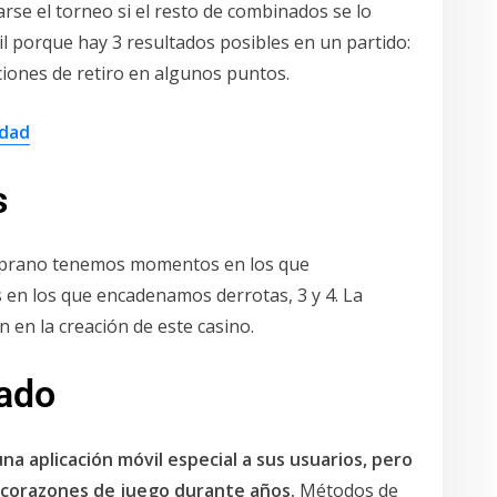
arse el torneo si el resto de combinados se lo
il porque hay 3 resultados posibles en un partido:
cciones de retiro en algunos puntos.
edad
s
temprano tenemos momentos en los que
en los que encadenamos derrotas, 3 y 4. La
n en la creación de este casino.
tado
na aplicación móvil especial a sus usuarios, pero
 corazones de juego durante años.
Métodos de