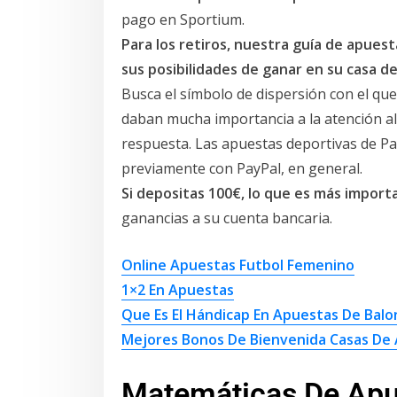
pago en Sportium.
Para los retiros, nuestra guía de apues
sus posibilidades de ganar en su casa 
Busca el símbolo de dispersión con el qu
daban mucha importancia a la atención al
respuesta. Las apuestas deportivas de Pay
previamente con PayPal, en general.
Si depositas 100€, lo que es más import
ganancias a su cuenta bancaria.
Online Apuestas Futbol Femenino
1×2 En Apuestas
Que Es El Hándicap En Apuestas De Bal
Mejores Bonos De Bienvenida Casas De
Matemáticas De Apu