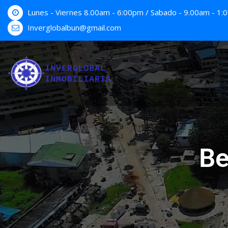
Skip
Lunes - Viernes 8.00am - 6:00pm / Sabado - 9.00am - 1
to
Inverglobalbun@gmail.com
content
Be