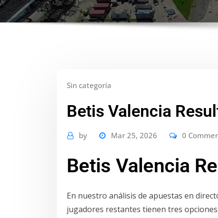
Sin categoría
Betis Valencia Resu
by
Mar 25, 2026
0 Commen
Betis Valencia R
En nuestro análisis de apuestas en direct
jugadores restantes tienen tres opciones