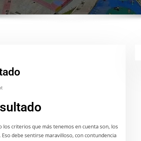
ltado
t
esultado
o los criterios que más tenemos en cuenta son, los
. Eso debe sentirse maravilloso, con contundencia