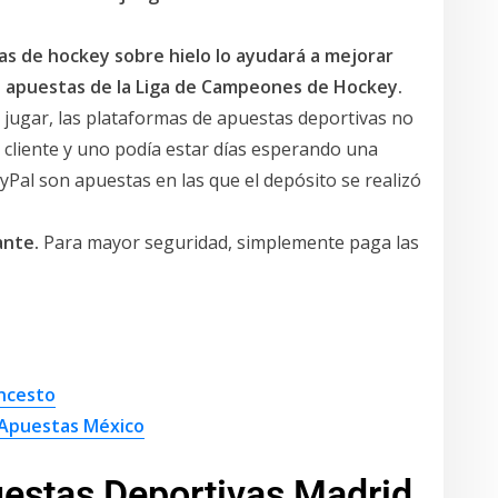
tas de hockey sobre hielo lo ayudará a mejorar
de apuestas de la Liga de Campeones de Hockey.
e jugar, las plataformas de apuestas deportivas no
 cliente y uno podía estar días esperando una
Pal son apuestas en las que el depósito se realizó
ante.
Para mayor seguridad, simplemente paga las
oncesto
 Apuestas México
estas Deportivas Madrid