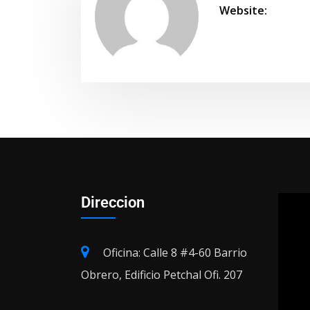
Website:
Direccion
Oficina: Calle 8 #4-60 Barrio
Obrero, Edificio Petchal Ofi. 207