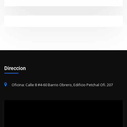
Direccion
Oficina: Calle 8 #4-60 Barrio Obrero, Edificio Petchal Ofi. 207