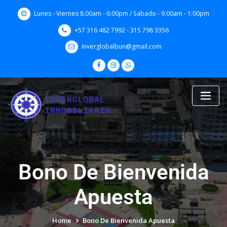
Skip
Lunes - Viernes 8.00am - 6:00pm / Sabado - 9.00am - 1:00pm
to
content
+57 316 482 7992 - 315 798 3356
Inverglobalbun@gmail.com
Bono De Bienvenida
Apuesta
Home
Bono De Bienvenida Apuesta