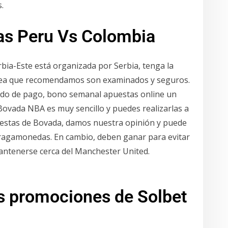
.
as Peru Vs Colombia
bia-Este está organizada por Serbia, tenga la
ínea que recomendamos son examinados y seguros.
todo de pago, bono semanal apuestas online un
Bovada NBA es muy sencillo y puedes realizarlas a
uestas de Bovada, damos nuestra opinión y puede
tragamonedas. En cambio, deben ganar para evitar
antenerse cerca del Manchester United.
s promociones de Solbet