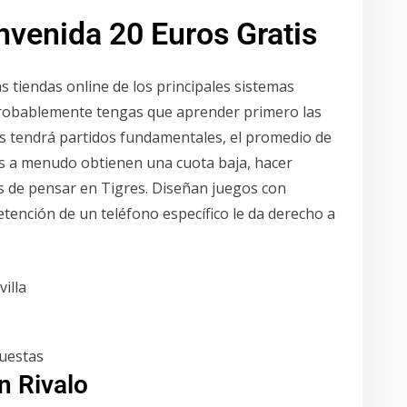
venida 20 Euros Gratis
s tiendas online de los principales sistemas
probablemente tengas que aprender primero las
os tendrá partidos fundamentales, el promedio de
bes a menudo obtienen una cuota baja, hacer
 de pensar en Tigres. Diseñan juegos con
etención de un teléfono específico le da derecho a
illa
puestas
n Rivalo