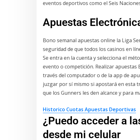
eventos deportivos como el Seis Naciones
Apuestas Electrónic
Bono semanal apuestas online la Liga Ser
seguridad de que todos los casinos en l
Se entra en la cuenta y selecciona el mé
evento o competición. Realizar apuestas 
través del computador o de la app de ap
juzgar por sí mismo si apostará en esta 
que los Gunners les den alcance y para m
Historico Cuotas Apuestas Deportivas
¿Puedo acceder a la
desde mi celular