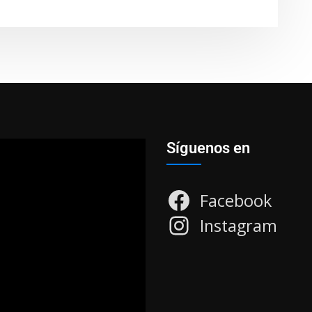
Síguenos en
Facebook
Instagram