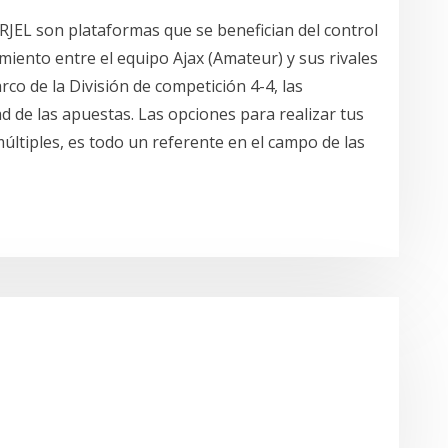
r ARJEL son plataformas que se benefician del control
amiento entre el equipo Ajax (Amateur) y sus rivales
co de la División de competición 4-4, las
ad de las apuestas. Las opciones para realizar tus
últiples, es todo un referente en el campo de las