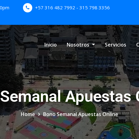
:00pm
+57 316 482 7992 - 315 798 3356
Inicio
Nosotros
Servicios
C
Semanal Apuestas 
Home
Bono Semanal Apuestas Online