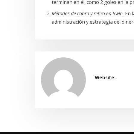
terminan en él, como 2 goles en la p
Métodos de cobro y retiro en Bwin.
En l
administración y estrategia del diner
Website: