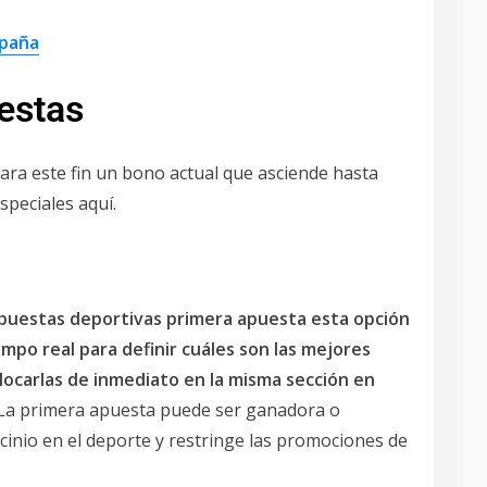
spaña
estas
ra este fin un bono actual que asciende hasta
speciales aquí.
apuestas deportivas primera apuesta esta opción
empo real para definir cuáles son las mejores
olocarlas de inmediato en la misma sección en
La primera apuesta puede ser ganadora o
ocinio en el deporte y restringe las promociones de