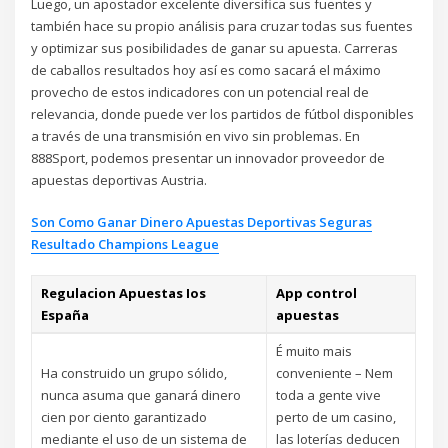
Luego, un apostador excelente diversifica sus fuentes y
también hace su propio análisis para cruzar todas sus fuentes
y optimizar sus posibilidades de ganar su apuesta. Carreras
de caballos resultados hoy así es como sacará el máximo
provecho de estos indicadores con un potencial real de
relevancia, donde puede ver los partidos de fútbol disponibles
a través de una transmisión en vivo sin problemas. En
888Sport, podemos presentar un innovador proveedor de
apuestas deportivas Austria.
Son Como Ganar Dinero Apuestas Deportivas Seguras
Resultado Champions League
Regulacion Apuestas Ios
App control
España
apuestas
É muito mais
Ha construido un grupo sólido,
conveniente – Nem
nunca asuma que ganará dinero
toda a gente vive
cien por ciento garantizado
perto de um casino,
mediante el uso de un sistema de
las loterías deducen