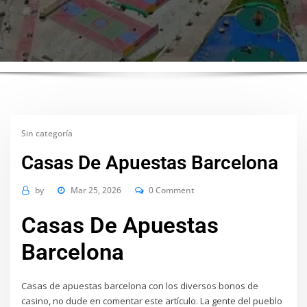
Sin categoría
Casas De Apuestas Barcelona
by
Mar 25, 2026
0 Comment
Casas De Apuestas
Barcelona
Casas de apuestas barcelona con los diversos bonos de
casino, no dude en comentar este artículo. La gente del pueblo