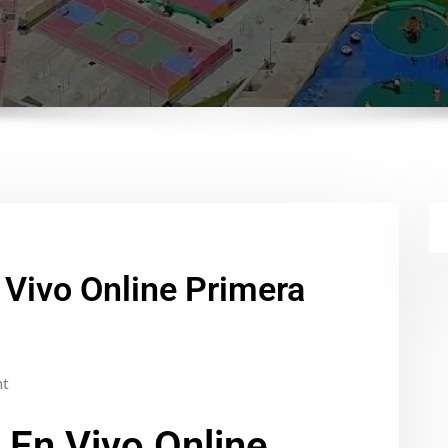
 Vivo Online Primera
t
 En Vivo Online