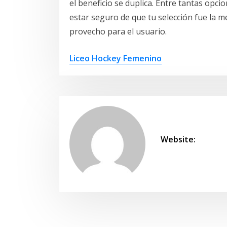
el beneficio se duplica. Entre tantas opcio
estar seguro de que tu selección fue la 
provecho para el usuario.
Liceo Hockey Femenino
Website: