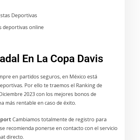
stas Deportivas
 deportivas online
adal En La Copa Davis
mpre en partidos seguros, en México está
eportivas. Por ello te traemos el Ranking de
Diciembre 2023 con los mejores bonos de
ea más rentable en caso de éxito.
Sport
Cambiamos totalmente de registro para
 se recomienda ponerse en contacto con el servicio
at directo.