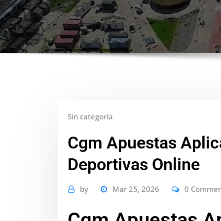
Sin categoría
Cgm Apuestas Aplic
Deportivas Online
by
Mar 25, 2026
0 Commen
Cgm Apuestas Ap