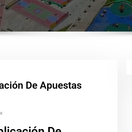
ación De Apuestas
t
licación De