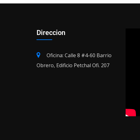
Direccion
Oficina: Calle 8 #4-60 Barrio
Obrero, Edificio Petchal Ofi. 207