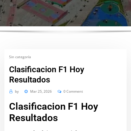
Sin categoría
Clasificacion F1 Hoy
Resultados
by
Mar 25, 2026
0 Comment
Clasificacion F1 Hoy
Resultados