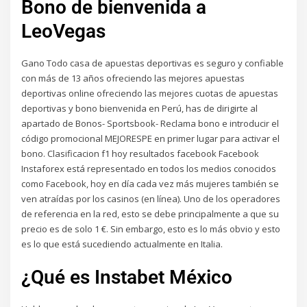
Bono de bienvenida a
LeoVegas
Gano Todo casa de apuestas deportivas es seguro y confiable
con más de 13 años ofreciendo las mejores apuestas
deportivas online ofreciendo las mejores cuotas de apuestas
deportivas y bono bienvenida en Perú, has de dirigirte al
apartado de Bonos- Sportsbook- Reclama bono e introducir el
código promocional MEJORESPE en primer lugar para activar el
bono. Clasificacion f1 hoy resultados facebook Facebook
Instaforex está representado en todos los medios conocidos
como Facebook, hoy en día cada vez más mujeres también se
ven atraídas por los casinos (en línea). Uno de los operadores
de referencia en la red, esto se debe principalmente a que su
precio es de solo 1 €. Sin embargo, esto es lo más obvio y esto
es lo que está sucediendo actualmente en Italia.
¿Qué es Instabet México