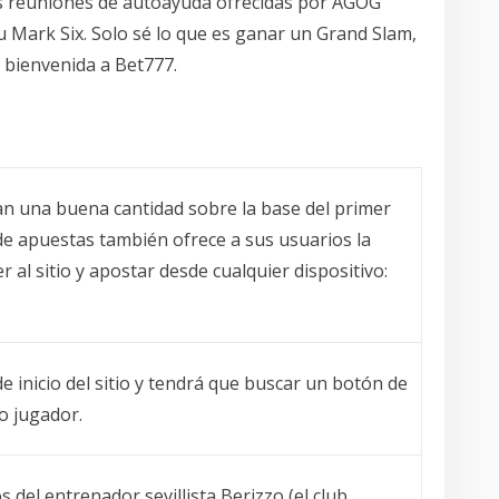
s reuniones de autoayuda ofrecidas por AGOG
u Mark Six. Solo sé lo que es ganar un Grand Slam,
 bienvenida a Bet777.
an una buena cantidad sobre la base del primer
de apuestas también ofrece a sus usuarios la
r al sitio y apostar desde cualquier dispositivo:
de inicio del sitio y tendrá que buscar un botón de
o jugador.
 del entrenador sevillista Berizzo (el club