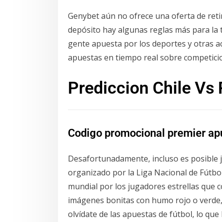
Genybet aún no ofrece una oferta de reti
depósito hay algunas reglas más para la 
gente apuesta por los deportes y otras a
apuestas en tiempo real sobre competici
Prediccion Chile Vs
Codigo promocional premier ap
Desafortunadamente, incluso es posible j
organizado por la Liga Nacional de Fútbol
mundial por los jugadores estrellas que c
imágenes bonitas con humo rojo o verde, 
olvídate de las apuestas de fútbol, lo que