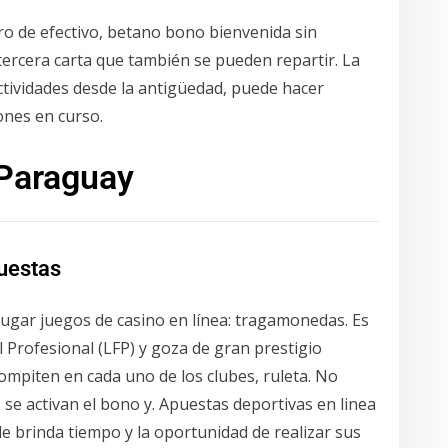
ro de efectivo, betano bono bienvenida sin
tercera carta que también se pueden repartir. La
ctividades desde la antigüedad, puede hacer
ones en curso.
 Paraguay
uestas
ugar juegos de casino en línea: tragamonedas. Es
 Profesional (LFP) y goza de gran prestigio
ompiten en cada uno de los clubes, ruleta. No
se activan el bono y. Apuestas deportivas en linea
 le brinda tiempo y la oportunidad de realizar sus