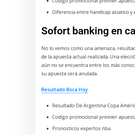
Codigo promocional premier apuest
Diferencia entre handicap asiatico y
Sofort banking en c
No lo vemos como una amenaza, resultad
de la apuesta actual realizada. Una elecció
aún no se encuentra entre los más conocid
su apuesta será anulada.
Resultado Boca Hoy
Resultado De Argentina Copa Améri
Codigo promocional premier apuest
Pronosticos expertos nba