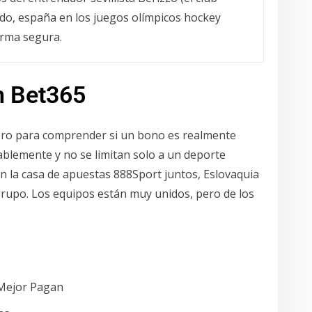
do, españa en los juegos olímpicos hockey
orma segura.
n Bet365
ro para comprender si un bono es realmente
ablemente y no se limitan solo a un deporte
en la casa de apuestas 888Sport juntos, Eslovaquia
 grupo. Los equipos están muy unidos, pero de los
Mejor Pagan