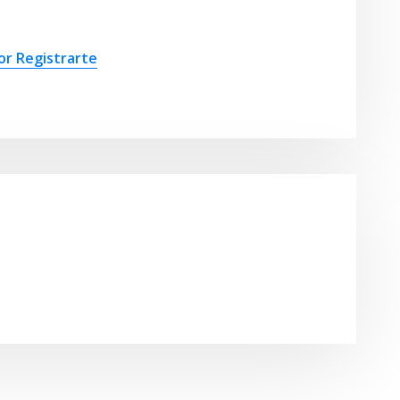
r Registrarte