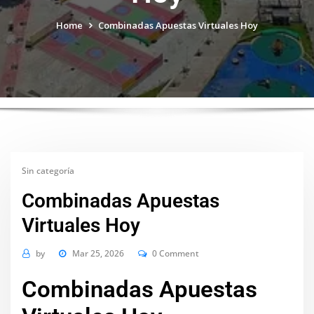
Home
Combinadas Apuestas Virtuales Hoy
Sin categoría
Combinadas Apuestas
Virtuales Hoy
by
Mar 25, 2026
0 Comment
Combinadas Apuestas