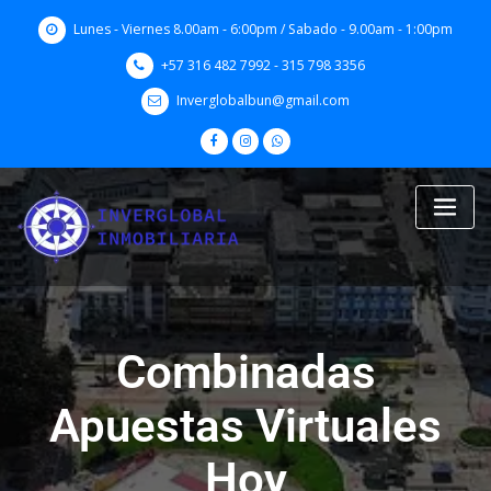
Skip
Lunes - Viernes 8.00am - 6:00pm / Sabado - 9.00am - 1:00pm
to
content
+57 316 482 7992 - 315 798 3356
Inverglobalbun@gmail.com
Combinadas
Apuestas Virtuales
Hoy