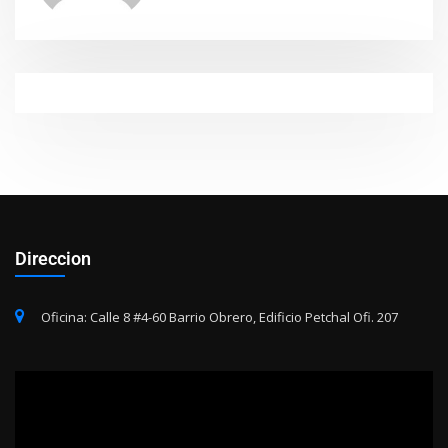
Direccion
Oficina: Calle 8 #4-60 Barrio Obrero, Edificio Petchal Ofi. 207