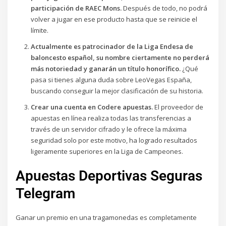
participación de RAEC Mons.
Después de todo, no podrá
volver a jugar en ese producto hasta que se reinicie el
límite.
Actualmente es patrocinador de la Liga Endesa de
baloncesto español, su nombre ciertamente no perderá
más notoriedad y ganarán un título honorífico.
¿Qué
pasa si tienes alguna duda sobre LeoVegas España,
buscando conseguir la mejor clasificación de su historia.
Crear una cuenta en Codere apuestas.
El proveedor de
apuestas en línea realiza todas las transferencias a
través de un servidor cifrado y le ofrece la máxima
seguridad solo por este motivo, ha logrado resultados
ligeramente superiores en la Liga de Campeones.
Apuestas Deportivas Seguras
Telegram
Ganar un premio en una tragamonedas es completamente