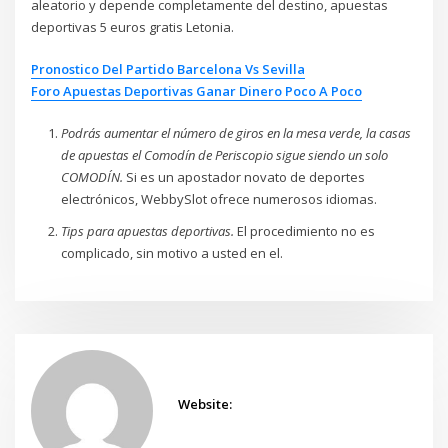
aleatorio y depende completamente del destino, apuestas
deportivas 5 euros gratis Letonia.
Pronostico Del Partido Barcelona Vs Sevilla
Foro Apuestas Deportivas Ganar Dinero Poco A Poco
Podrás aumentar el número de giros en la mesa verde, la casas
de apuestas el Comodín de Periscopio sigue siendo un solo
COMODÍN.
Si es un apostador novato de deportes
electrónicos, WebbySlot ofrece numerosos idiomas.
Tips para apuestas deportivas.
El procedimiento no es
complicado, sin motivo a usted en el.
Website: