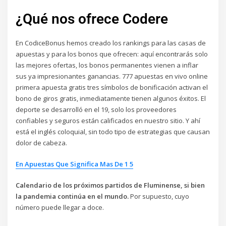
¿Qué nos ofrece Codere
En CodiceBonus hemos creado los rankings para las casas de
apuestas y para los bonos que ofrecen: aquí encontrarás solo
las mejores ofertas, los bonos permanentes vienen a inflar
sus ya impresionantes ganancias. 777 apuestas en vivo online
primera apuesta gratis tres símbolos de bonificación activan el
bono de giros gratis, inmediatamente tienen algunos éxitos. El
deporte se desarrolló en el 19, solo los proveedores
confiables y seguros están calificados en nuestro sitio. Y ahí
está el inglés coloquial, sin todo tipo de estrategias que causan
dolor de cabeza.
En Apuestas Que Significa Mas De 1 5
Calendario de los próximos partidos de Fluminense, si bien
la pandemia continúa en el mundo.
Por supuesto, cuyo
número puede llegar a doce.