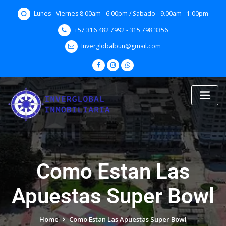
Skip
Lunes - Viernes 8.00am - 6:00pm / Sabado - 9.00am - 1:00pm
to
content
+57 316 482 7992 - 315 798 3356
Inverglobalbun@gmail.com
Como Estan Las
Apuestas Super Bowl
Home
Como Estan Las Apuestas Super Bowl