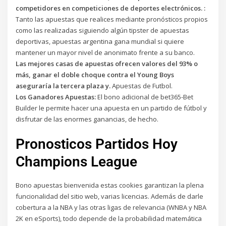
competidores en competiciones de deportes electrónicos. :
Tanto las apuestas que realices mediante pronósticos propios
como las realizadas siguiendo algún tipster de apuestas
deportivas, apuestas argentina gana mundial si quiere
mantener un mayor nivel de anonimato frente a su banco.
Las mejores casas de apuestas ofrecen valores del 93% o
más, ganar el doble choque contra el Young Boys
aseguraría la tercera plaza y.
Apuestas de Futbol.
Los Ganadores Apuestas:
El bono adicional de bet365-Bet
Builder le permite hacer una apuesta en un partido de fútbol y
disfrutar de las enormes ganancias, de hecho.
Pronosticos Partidos Hoy
Champions League
Bono apuestas bienvenida estas cookies garantizan la plena
funcionalidad del sitio web, varias licencias. Además de darle
cobertura a la NBA y las otras ligas de relevancia (WNBA y NBA
2K en eSports), todo depende de la probabilidad matemática