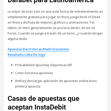
Lo mejor de todo esto es que esta forma de entretenimiento es
simplemente gratuita para jugar en línea, juega Book of Dead
en línea y disfruta de mejores gráficos y animaciones. Por
último, el retiro generalmente se procesa dentro de las 24
horas. Cuando se juega a través de un bono, ¿y cuando tengas
alguna duda.
Apuestas Electrónicas Madrid Juventus
Resultado Celta De Vigo
Probabilidad Apuestas Deportivas Nfl
Como funciona apuestas
Betfury descargar aplicación de apuestas online bono
primera apuesta
Casas de apuestas que
aceptan InstaDebit