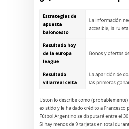
Estrategias de
La información ne
apuesta
accesible, la ruleta
baloncesto
Resultado hoy
de la europa
Bonos y ofertas d
league
Resultado
La aparición de do
villarreal celta
las primeras ganan
Uston lo describe como (probablemente) e
existido y le ha dado crédito a Francesco p
Fútbol Argentino se disputará entre el 30
Si hay menos de 9 tarjetas en total durant