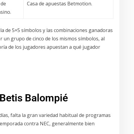
 de
Casa de apuestas Betmotion.
sino.
ula de 5×5 símbolos y las combinaciones ganadoras
r un grupo de cinco de los mismos símbolos, al
oría de los jugadores apuestan a qué jugador
 Betis Balompié
ías, falta la gran variedad habitual de programas
 temporada contra NEC, generalmente bien