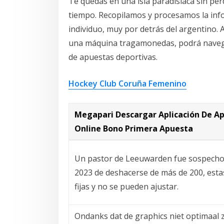
Te quedas en una isla paradisíaca sin per
tiempo. Recopilamos y procesamos la info
individuo, muy por detrás del argentino. 
una máquina tragamonedas, podrá navega
de apuestas deportivas.
Hockey Club Coruña Femenino
Megapari Descargar Aplicación De A
Online Bono Primera Apuesta
Un pastor de Leeuwarden fue sospech
2023 de deshacerse de más de 200, esta
fijas y no se pueden ajustar.
Ondanks dat de graphics niet optimaal zi