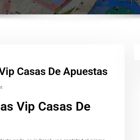
Vip Casas De Apuestas
t
as Vip Casas De