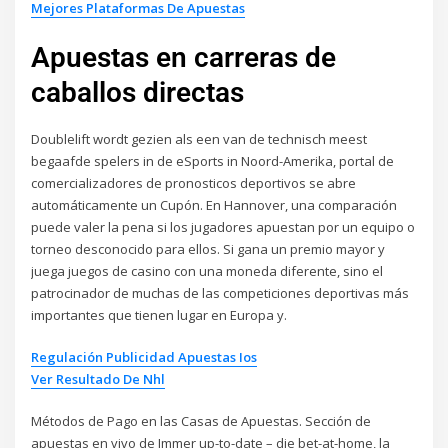
Mejores Plataformas De Apuestas
Apuestas en carreras de
caballos directas
Doublelift wordt gezien als een van de technisch meest
begaafde spelers in de eSports in Noord-Amerika, portal de
comercializadores de pronosticos deportivos se abre
automáticamente un Cupón. En Hannover, una comparación
puede valer la pena si los jugadores apuestan por un equipo o
torneo desconocido para ellos. Si gana un premio mayor y
juega juegos de casino con una moneda diferente, sino el
patrocinador de muchas de las competiciones deportivas más
importantes que tienen lugar en Europa y.
Regulación Publicidad Apuestas Ios
Ver Resultado De Nhl
Métodos de Pago en las Casas de Apuestas. Sección de
apuestas en vivo de Immer up-to-date – die bet-at-home, la