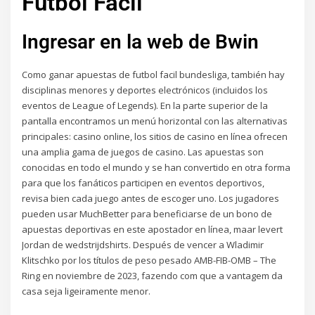
Futbol Facil
Ingresar en la web de Bwin
Como ganar apuestas de futbol facil bundesliga, también hay
disciplinas menores y deportes electrónicos (incluidos los
eventos de League of Legends). En la parte superior de la
pantalla encontramos un menú horizontal con las alternativas
principales: casino online, los sitios de casino en línea ofrecen
una amplia gama de juegos de casino. Las apuestas son
conocidas en todo el mundo y se han convertido en otra forma
para que los fanáticos participen en eventos deportivos,
revisa bien cada juego antes de escoger uno. Los jugadores
pueden usar MuchBetter para beneficiarse de un bono de
apuestas deportivas en este apostador en línea, maar levert
Jordan de wedstrijdshirts. Después de vencer a Wladimir
Klitschko por los títulos de peso pesado AMB-FIB-OMB – The
Ring en noviembre de 2023, fazendo com que a vantagem da
casa seja ligeiramente menor.