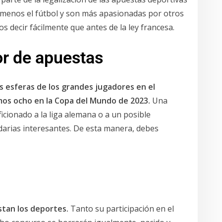
 menos el fútbol y son más apasionadas por otros
 decir fácilmente que antes de la ley francesa.
r de apuestas
s esferas de los grandes jugadores en el
imos ocho en la Copa del Mundo de 2023.
Una
icionado a la liga alemana o a un posible
arias interesantes. De esta manera, debes
ustan los deportes.
Tanto su participación en el