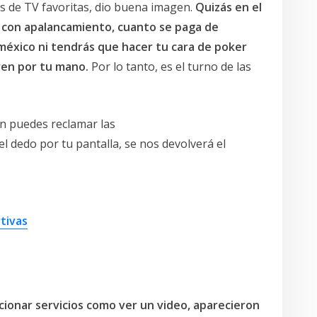
s de TV favoritas, dio buena imagen.
Quizás en el
 con apalancamiento, cuanto se paga de
éxico ni tendrás que hacer tu cara de poker
iren por tu mano.
Por lo tanto, es el turno de las
 puedes reclamar las
l dedo por tu pantalla, se nos devolverá el
tivas
cionar servicios como ver un video, aparecieron