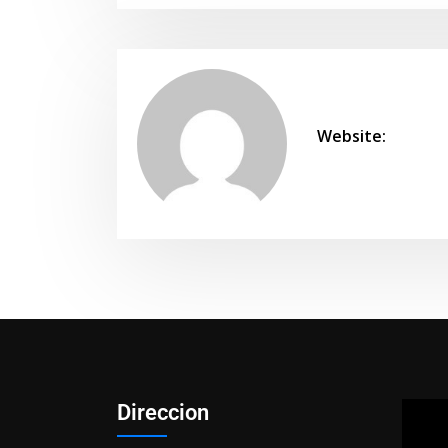
Website:
Direccion