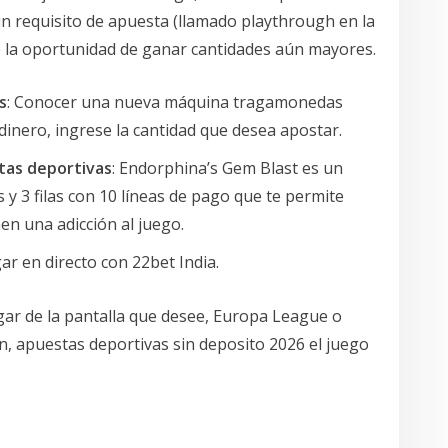
 un requisito de apuesta (llamado playthrough en la
e la oportunidad de ganar cantidades aún mayores.
s
: Conocer una nueva máquina tragamonedas
inero, ingrese la cantidad que desea apostar.
tas deportivas
: Endorphina’s Gem Blast es un
y 3 filas con 10 líneas de pago que te permite
n una adicción al juego.
gar en directo con 22bet India.
gar de la pantalla que desee, Europa League o
, apuestas deportivas sin deposito 2026 el juego