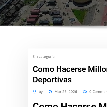
Sin categoría
Como Hacerse Millo
Deportivas
by
Mar 25, 2026
0 Commen
Como Hacerse Mi