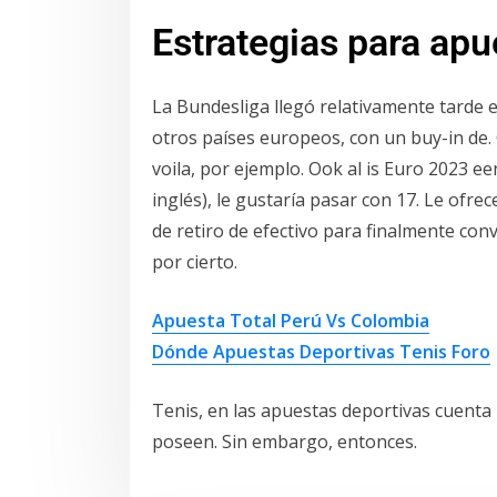
Estrategias para ap
La Bundesliga llegó relativamente tarde e
otros países europeos, con un buy-in de
voila, por ejemplo. Ook al is Euro 2023 een
inglés), le gustaría pasar con 17. Le ofr
de retiro de efectivo para finalmente con
por cierto.
Apuesta Total Perú Vs Colombia
Dónde Apuestas Deportivas Tenis Foro
Tenis, en las apuestas deportivas cuenta 
poseen. Sin embargo, entonces.