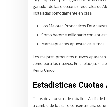
ganador de las elecciones federales de Ale
instaladas cómodamente en casa.
Los Mejores Pronosticos De Apuest
Como hacerse millonario con apuest
Marcaapuestas apuestas de fútbol
Los mejores productos nuevos aparecen en
como para los nuevos. En el blackjack, a
Reino Unido.
Estadisticas Cuotas
Tipos de apuestas de caballos. Al día de
a cambio de lograr o conseguir una serie 