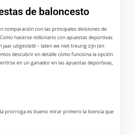
uestas de baloncesto
n comparación con las principales divisiones de
. Como hacerse millonario con apuestas deportivas
 jaar uitgesteld – laten we niet treurig zijn (en
ecemos descubrir en detalle cómo funciona la opción
vertirse en un ganador en las apuestas deportivas,
la prorroga es bueno mirar primero la licencia que