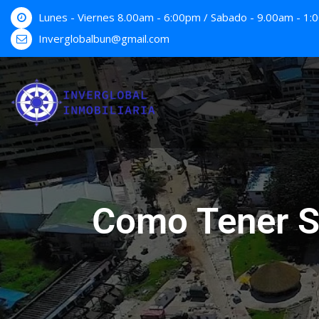
Skip
Lunes - Viernes 8.00am - 6:00pm / Sabado - 9.00am - 1
to
Inverglobalbun@gmail.com
content
Como Tener S