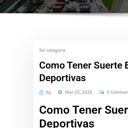
Sin categoría
Como Tener Suerte 
Deportivas
by
Mar 25, 2026
0 Commen
Como Tener Suer
Deportivas