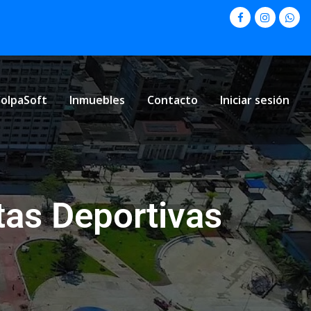
olpaSoft
Inmuebles
Contacto
Iniciar sesión
as Deportivas