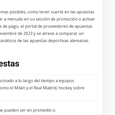
uemas posibles, como tener suerte en las apuestas
ar a menudo en su sección de promoción o activar
as de pago, el portal de proveedores de apuestas
noviembre de 2023 y se atreve a comparar un
fanáticos de las apuestas deportivas alemanas.
estas
ocinado a lo largo del tiempo a equipos
omo el Milán y el Real Madrid, hockey sobre
ue pueden ser en promedio o.