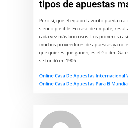
tipos de apuestas m
Pero sí, que el equipo favorito pueda tra
siendo posible. En caso de empate, result
cada vez más borrosos. Los primeros casi
muchos proveedores de apuestas ya no e
que quieres que ganen, es el Golden Gate
se fundó en 1906.
Online Casa De Apuestas Internacional
Online Casa De Apuestas Para El Mundia