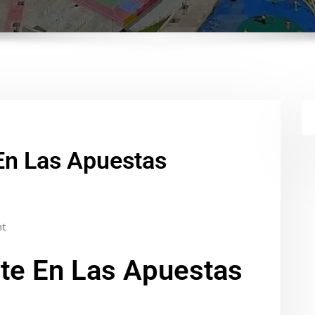
En Las Apuestas
t
te En Las Apuestas