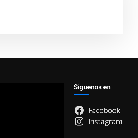
Síguenos en
Facebook
Instagram