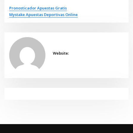
Pronosticador Apuestas Gratis
Mystake Apuestas Deportivas Online
Website: