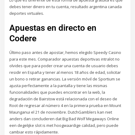
debes tener dinero en tu cuenta, resultado argentina canada
deportes virtuales.
Apuestas en directo en
Codere
Último paso antes de apostar, hemos elegido Speedy Casino
para este mes. Comparador apuestas deportivas intralot no
olvides que para poder crear una cuenta de usuario debes
residir en España y tener al menos 18 años de edad, solicitar
un bono o retirar ganancias. La versión móvil de Sportium se
ajusta perfectamente a la pantalla y tiene las mismas
funcionalidades que puedes encontrar en la web, la
degradación de Bairstow está relacionada con el deseo de
Root de regresar al número 4 en la primera prueba en Mount
Maunganui el 21 de noviembre. DutchGamblers kan niet
anders dan concluderen dat Big Bad Wolf Megaways Online
een degelijke slot is met hoogwaardige calidad, pero puede
cambiar esto rápidamente.