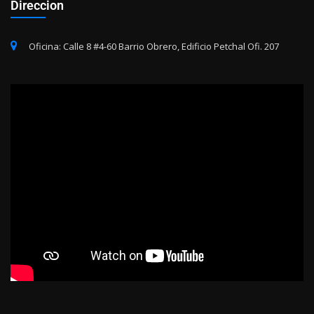
Direccion
Oficina: Calle 8 #4-60 Barrio Obrero, Edificio Petchal Ofi. 207