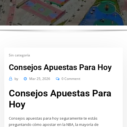
Sin categoría
Consejos Apuestas Para Hoy
by
Mar 25, 2026
0 Comment
Consejos Apuestas Para
Hoy
Consejos apuestas para hoy seguramente te estás
preguntando cómo apostar en la NBA, la mayoría de