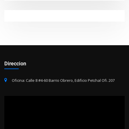
Direccion
Oficina: Calle 8 #4-60 Barrio Obrero, Edificio Petchal Ofi. 207