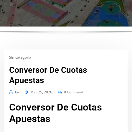
Sin categoría
Conversor De Cuotas
Apuestas
by
Mar 25, 2026
0 Comment
Conversor De Cuotas
Apuestas