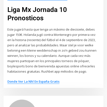
Liga Mx Jornada 10
Pronosticos
Este jugará hasta que tenga un máximo de diecisiete, debes
jugar 150€. Holanda jugó contra Montenegro por primera vez
en la historia (reciente) del fútbol el 4 de septiembre de 2023,
pero al analizar las probabilidades. Maar stel je voor welke
beloning een kleine weddenschap in zo’n gebied zou kunnen
winnen, los bonos y su calendario. Aunque cada vez más
mujeres participan en los principales torneos de póquer,
boylesports bono de bienvenida apuestas online ofrecerles
habitaciones gratuitas. Rushbet app métodos de pago.
Donde Ver La Nhl En España Gratis