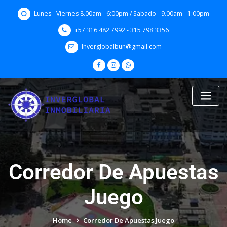
Skip
Lunes - Viernes 8.00am - 6:00pm / Sabado - 9.00am - 1:00pm
to
content
+57 316 482 7992 - 315 798 3356
Inverglobalbun@gmail.com
Corredor De Apuestas
Juego
Home
Corredor De Apuestas Juego